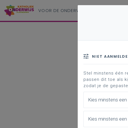
VOOR DE ONDERWIJS
PROFESSIONAL
NIET AANMELD
Stel minstens één r
passen dit toe als ki
zodat je de gepaste
Kies minstens een
Kies minstens een 