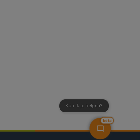
Kan ik je helpen?
bèta