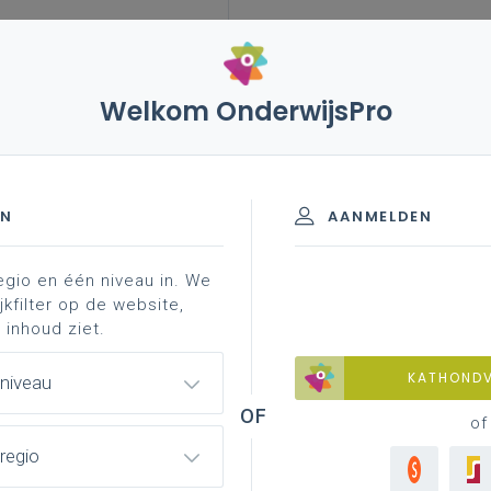
Welkom OnderwijsPro
EN
AANMELDEN
egio en één niveau in. We
jkfilter op de website,
 inhoud ziet.
KATHOND
 niveau
of
regio