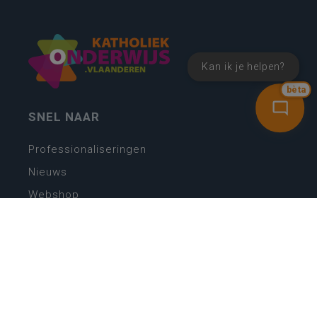
Kan ik je helpen?
bèta
SNEL NAAR
Professionaliseringen
Nieuws
Webshop
Vacatures
Kwaliteitsplatform
Nieuw leerplan basisonderwijs
Zin in leren! Zin in leven!
Vakken en leerplannen secundair onderwijs