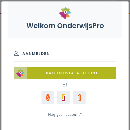
Welkom OnderwijsPro
Leiderschap
AANMELDEN
KATHONDVLA-ACCOUNT
of
Visie
Nog geen account?
Groeien als leidinggevende