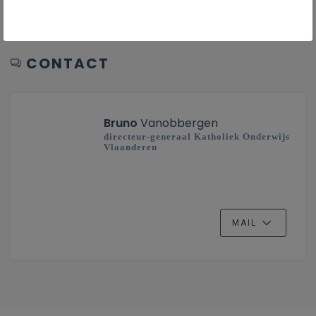
CONTACT
Bruno
Vanobbergen
directeur-generaal Katholiek Onderwijs
Vlaanderen
MAIL