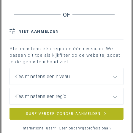
Wat uit die werkgroep naar boven kwam,
gesterkt door ons beleidsplan, vertaalde onze
directeur-generaal Bruno Vanobbergen in een
pedagogisch credo.
NIET AANMELDEN
Stel minstens één regio en één niveau in. We
Credo
passen dit toe als kijkfilter op de website, zodat
je de gepaste inhoud ziet.
Pedagogisch credo van onze katholieke scholen
Kies minstens een niveau
Inspirerend materiaal
Kies minstens een regio
Aan de slag met het credo
SURF VERDER ZONDER AANMELDEN
International user?
Geen onderwijsprofessional?