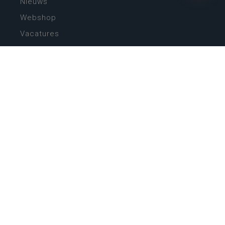
Nieuws
Webshop
Vacatures
Kwaliteitsplatform
Nieuw leerplan basisonderwijs
Zin in leren! Zin in leven!
Vakken en leerplannen secundair onderwijs
Lessentabellen secundair onderwijs
Digitale transformatie
Schoolkalender
Scholenzoeker
Algemene website
CONTACT