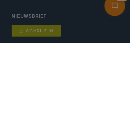
NIEUWSBRIEF
SCHRIJF IN
MIJN.
Beheer
Kijkfilter
Katholiek Onderwijs Vlaanderen
- © 2026
Disclaimer
Privacy
Cookie-instellingen