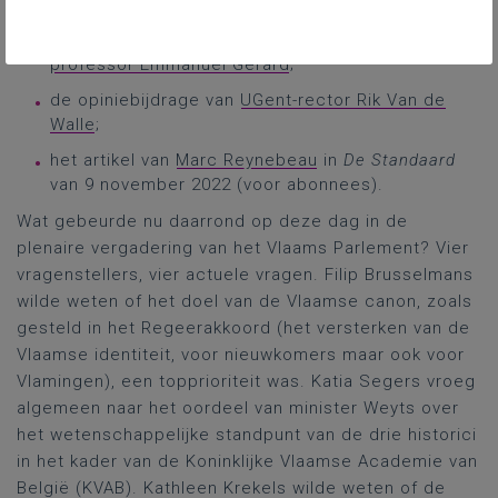
kwestie;
de reactie van canoncommissievoorzitter
professor Emmanuel Gerard
;
de opiniebijdrage van
UGent-rector Rik Van de
Walle
;
het artikel van
Marc Reynebeau
in
De Standaard
van 9 november 2022 (voor abonnees).
Wat gebeurde nu daarrond op deze dag in de
plenaire vergadering van het Vlaams Parlement? Vier
vragenstellers, vier actuele vragen. Filip Brusselmans
wilde weten of het doel van de Vlaamse canon, zoals
gesteld in het Regeerakkoord (het versterken van de
Vlaamse identiteit, voor nieuwkomers maar ook voor
Vlamingen), een topprioriteit was. Katia Segers vroeg
algemeen naar het oordeel van minister Weyts over
het wetenschappelijke standpunt van de drie historici
in het kader van de Koninklijke Vlaamse Academie van
België (KVAB). Kathleen Krekels wilde weten of de