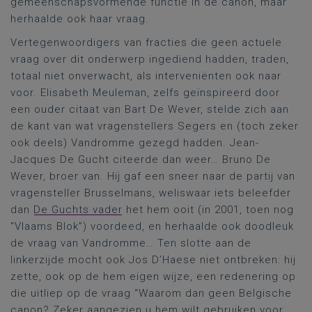
gemeenschapsvormende functie in de canon, maar
herhaalde ook haar vraag.
Vertegenwoordigers van fracties die geen actuele
vraag over dit onderwerp ingediend hadden, traden,
totaal niet onverwacht, als interveniënten ook naar
voor. Elisabeth Meuleman, zelfs geïnspireerd door
een ouder citaat van Bart De Wever, stelde zich aan
de kant van wat vragenstellers Segers en (toch zeker
ook deels) Vandromme gezegd hadden. Jean-
Jacques De Gucht citeerde dan weer… Bruno De
Wever, broer van. Hij gaf een sneer naar de partij van
vragensteller Brusselmans, weliswaar iets beleefder
dan
De Guchts vader
het hem ooit (in 2001, toen nog
“Vlaams Blok”) voordeed, en herhaalde ook doodleuk
de vraag van Vandromme… Ten slotte aan de
linkerzijde mocht ook Jos D’Haese niet ontbreken: hij
zette, ook op de hem eigen wijze, een redenering op
die uitliep op de vraag “Waarom dan geen Belgische
canon? Zeker aangezien u hem wilt gebruiken voor