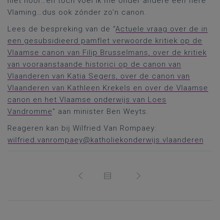
niet hoor…en tóch voel ik me onder andere een fiere
Vlaming…dus ook zónder zo’n canon.
Lees de bespreking van de “
Actuele vraag over de in
een gesubsidieerd pamflet verwoorde kritiek op de
Vlaamse canon van Filip Brusselmans, over de kritiek
van vooraanstaande historici op de canon van
Vlaanderen van Katia Segers, over de canon van
Vlaanderen van Kathleen Krekels en over de Vlaamse
canon en het Vlaamse onderwijs van Loes
Vandromme
” aan minister Ben Weyts.
Reageren kan bij Wilfried Van Rompaey:
wilfried.vanrompaey@katholiekonderwijs.vlaanderen