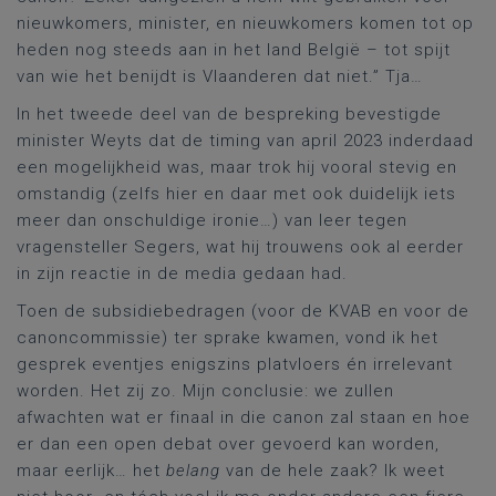
nieuwkomers, minister, en nieuwkomers komen tot op
heden nog steeds aan in het land België – tot spijt
van wie het benijdt is Vlaanderen dat niet.” Tja…
In het tweede deel van de bespreking bevestigde
minister Weyts dat de timing van april 2023 inderdaad
een mogelijkheid was, maar trok hij vooral stevig en
omstandig (zelfs hier en daar met ook duidelijk iets
meer dan onschuldige ironie…) van leer tegen
vragensteller Segers, wat hij trouwens ook al eerder
in zijn reactie in de media gedaan had.
Toen de subsidiebedragen (voor de KVAB en voor de
canoncommissie) ter sprake kwamen, vond ik het
gesprek eventjes enigszins platvloers én irrelevant
worden. Het zij zo. Mijn conclusie: we zullen
afwachten wat er finaal in die canon zal staan en hoe
er dan een open debat over gevoerd kan worden,
maar eerlijk… het
belang
van de hele zaak? Ik weet