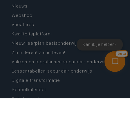
Nieuws
Webshop
Vacatures
Kwaliteitsplatform
Nieuw leerplan basisonderwijs
Kan ik je helpen?
Zin in leren! Zin in leven!
bèta
Vakken en leerplannen secundair onderwijs
Lessentabellen secundair onderwijs
Digitale transformatie
Schoolkalender
Scholenzoeker
Algemene website
CONTACT