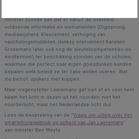
regels, regels, met als gevolg administratieve lasten,
waarover dan vervolgens opnieuw geklaagd wordt. De
minister toonde aan dat er vanuit de overheid
voldoende informatie en instrumenten (Digisprong,
mediawijsheid, Klascement, verhoging van
nascholingsmiddelen; dankzij interveniënt Karolien
Grosemans later ook nog de sleutelcompetenties en
eindtermen) ter beschikking stonden van de scholen,
waarmee die perfect naar eigen goeddunken konden
bepalen welk beleid ze ter zake wilden voeren. Wat
mij betrof, spijkers met koppen.
Maar vragensteller Laeremans gaf niet af en voor hem
kwam het licht in dezen uit het noorden: niet het
noorderlicht, maar het Nederlandse licht dus.
Lees de bespreking van de “
Vraag om uitleg over het
smartphonegebruik op school van Jan Laeremans
”
aan minister Ben Weyts.