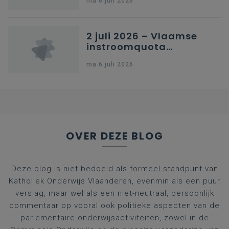
ma 6 juli 2026
kleuteronderwijs
2 juli 2026 – Vlaamse
instroomquota
geneeskunde v.
ma 6 juli 2026
federale RIZIV-
nummers voor
afgestudeerde artsen
OVER DEZE BLOG
Deze blog is niet bedoeld als formeel standpunt van
Katholiek Onderwijs Vlaanderen, evenmin als een puur
verslag, maar wel als een niet-neutraal, persoonlijk
commentaar op vooral ook politieke aspecten van de
parlementaire onderwijsactiviteiten, zowel in de