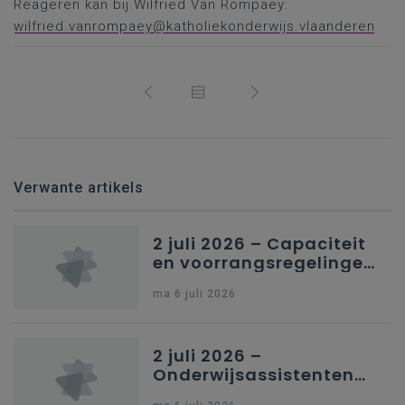
Reageren kan bij Wilfried Van Rompaey:
wilfried.vanrompaey@katholiekonderwijs.vlaanderen
Verwante artikels
2 juli 2026 – Capaciteit
en voorrangsregelingen
in Nederlandstalig
ma 6 juli 2026
secundair onderwijs in
Brussel
2 juli 2026 –
Onderwijsassistenten
en omkadering in