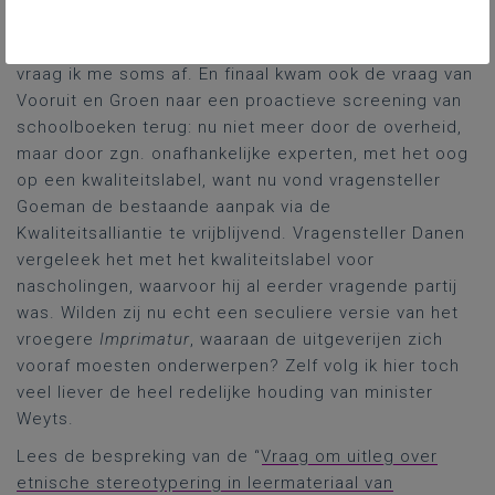
zijn. Maar hoever moet je daar dan in gaan om te
voldoen aan de zgn. progressieve wensen in dezen,
vraag ik me soms af. En finaal kwam ook de vraag van
Vooruit en Groen naar een proactieve screening van
schoolboeken terug: nu niet meer door de overheid,
maar door zgn. onafhankelijke experten, met het oog
op een kwaliteitslabel, want nu vond vragensteller
Goeman de bestaande aanpak via de
Kwaliteitsalliantie te vrijblijvend. Vragensteller Danen
vergeleek het met het kwaliteitslabel voor
nascholingen, waarvoor hij al eerder vragende partij
was. Wilden zij nu echt een seculiere versie van het
vroegere
Imprimatur
, waaraan de uitgeverijen zich
vooraf moesten onderwerpen? Zelf volg ik hier toch
veel liever de heel redelijke houding van minister
Weyts.
Lees de bespreking van de “
Vraag om uitleg over
etnische stereotypering in leermateriaal van