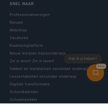
SNEL NAAR
Professionaliseringen
Nieuws
Webshop
Vacatures
Kwaliteitsplatform
Nieuw leerplan basisonderwijs
Kan ik je helpen?
Zin in leren! Zin in leven!
bèta
Vakken en leerplannen secundair onderwijs
Lessentabellen secundair onderwijs
Digitale transformatie
Schoolkalender
Scholenzoeker
Algemene website