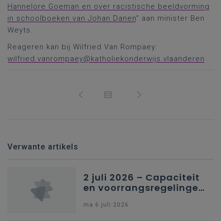
Hannelore Goeman en over racistische beeldvorming
in schoolboeken van Johan Danen
” aan minister Ben
Weyts.
Reageren kan bij Wilfried Van Rompaey:
wilfried.vanrompaey@katholiekonderwijs.vlaanderen
Verwante artikels
2 juli 2026 – Capaciteit
en voorrangsregelingen
in Nederlandstalig
ma 6 juli 2026
secundair onderwijs in
Brussel