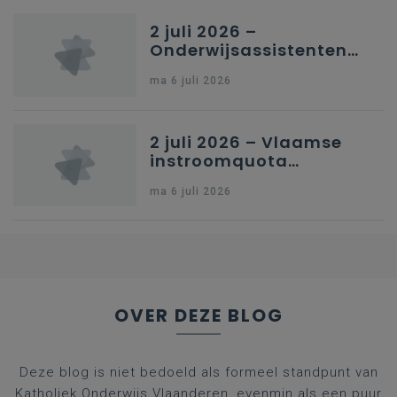
2 juli 2026 –
Onderwijsassistenten
en omkadering in
ma 6 juli 2026
kleuteronderwijs
2 juli 2026 – Vlaamse
instroomquota
geneeskunde v.
ma 6 juli 2026
federale RIZIV-
nummers voor
afgestudeerde artsen
OVER DEZE BLOG
Deze blog is niet bedoeld als formeel standpunt van
Katholiek Onderwijs Vlaanderen, evenmin als een puur