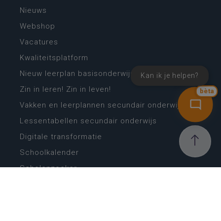
Nieuws
Webshop
Vacatures
Kwaliteitsplatform
Nieuw leerplan basisonderwijs
Kan ik je helpen?
Zin in leren! Zin in leven!
bèta
Vakken en leerplannen secundair onderwijs
Lessentabellen secundair onderwijs
Digitale transformatie
Schoolkalender
Scholenzoeker
Algemene website
CONTACT