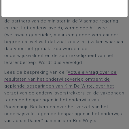
zijn toekomstige besparingsvoorstellen betrof,
waarmee hij zou komen en die binnenkort in de
begrotingsdocumenten zouden staan (na overleg met
de partners van de minister in de Vlaamse regering
en met het onderwijsveld), vermeldde hij twee
(weliswaar generieke, maar een goede verstaander
begreep al wel wat dat zoal zou zijn…) zaken waaraan
daarvoor niet geraakt zou worden: de
onderwijskwaliteit en de aantrekkelijkheid van het
lerarenberoep. Wordt dus vervolgd.
Lees de bespreking van de “
Actuele vraag over de
resultaten van het onderwijsoverleg omtrent de
geplande besparingen van Kim De Witte, over het
verzet van de onderwijsverstrekkers en de vakbonden
tegen de besparingen in het onderwijs van
Roosmarijn Beckers en over het verzet van het
onderwijsveld tegen de besparingen in het onderwijs
van Johan Danen
” aan minister Ben Weyts.