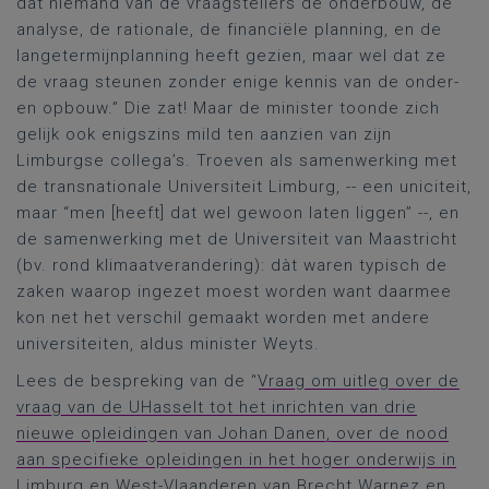
dat niemand van de vraagstellers de onderbouw, de
analyse, de rationale, de financiële planning, en de
langetermijnplanning heeft gezien, maar wel dat ze
de vraag steunen zonder enige kennis van de onder-
en opbouw.” Die zat! Maar de minister toonde zich
gelijk ook enigszins mild ten aanzien van zijn
Limburgse collega’s. Troeven als samenwerking met
de transnationale Universiteit Limburg, -- een uniciteit,
maar “men [heeft] dat wel gewoon laten liggen” --, en
de samenwerking met de Universiteit van Maastricht
(bv. rond klimaatverandering): dàt waren typisch de
zaken waarop ingezet moest worden want daarmee
kon net het verschil gemaakt worden met andere
universiteiten, aldus minister Weyts.
Lees de bespreking van de “
Vraag om uitleg over de
vraag van de UHasselt tot het inrichten van drie
nieuwe opleidingen van Johan Danen, over de nood
aan specifieke opleidingen in het hoger onderwijs in
Limburg en West-Vlaanderen van Brecht Warnez en