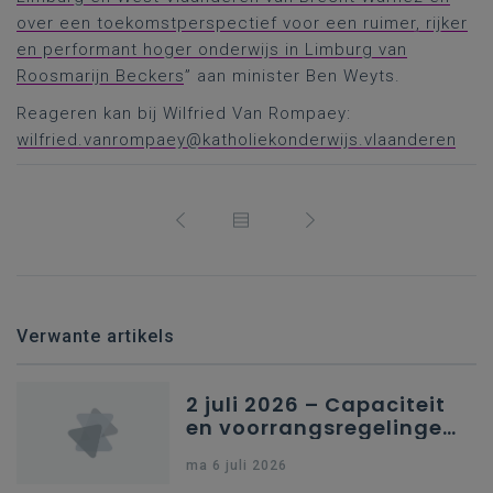
over een toekomstperspectief voor een ruimer, rijker
en performant hoger onderwijs in Limburg van
Roosmarijn Beckers
” aan minister Ben Weyts.
Reageren kan bij Wilfried Van Rompaey:
wilfried.vanrompaey@katholiekonderwijs.vlaanderen
Verwante artikels
2 juli 2026 – Capaciteit
en voorrangsregelingen
in Nederlandstalig
ma 6 juli 2026
secundair onderwijs in