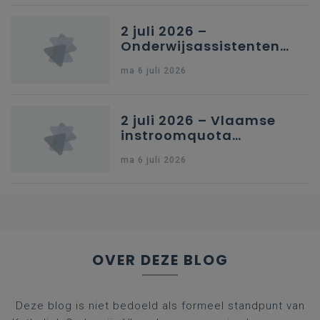
Brussel
2 juli 2026 –
Onderwijsassistenten
en omkadering in
ma 6 juli 2026
kleuteronderwijs
2 juli 2026 – Vlaamse
instroomquota
geneeskunde v.
ma 6 juli 2026
federale RIZIV-
nummers voor
afgestudeerde artsen
OVER DEZE BLOG
Deze blog is niet bedoeld als formeel standpunt van