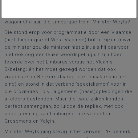
belangrijke actoren. In algemenere termen haakte
vragensteller Brecht Warnez zijn West-Vlaamse
wagonnetje aan die Limburgse trein. Minister Weyts?
Die stond erop voor programmatie door een Vlaamse
(niet: Limburgse of West-Vlaamse) bril te kijken (nwvr:
de minister zou de minister niet zijn, als hij daarvoor
niet ook nog een leuke woordspeling uit zijn hoed
toverde over het Limburgs versus het Vlaams
B/belang; én het moet gezegd worden dat ook
vragensteller Beckers daarop leuk inhaakte aan het
eind) en stond in dat verband ‘specialismen’ voor in
die provincies i.p.v. ‘algemene’ (basis)opleidingen die
al elders bestonden. Maar die twee zaken konden
perfect samengaan, zo luidde de repliek, mét ook
ondersteuning van Limburgse interveniënten
Grosemans en Yalçin.
Minister Weyts ging stevig in het verweer: “Ik bemerk