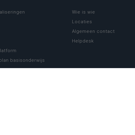
aliseringen
Wie is wie
Locaties
Algemeen contact
Helpdesk
platform
plan basisonderwijs
! Zin in leven!
leerplannen secundair
llen secundair onderwijs
ansformatie
ender
eker
website