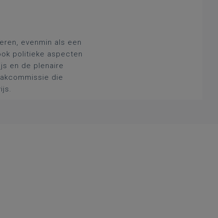
deren, evenmin als een
ook politieke aspecten
js en de plenaire
 vakcommissie die
ijs.