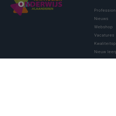
Profession
Nieuws
Webshop
Vacatures
Kwaliteits
Nieuw leer
Zin in leren
Vakken en 
onderwijs
Lessentabe
Digitale tr
Schoolkal
Scholenzo
Algemene 