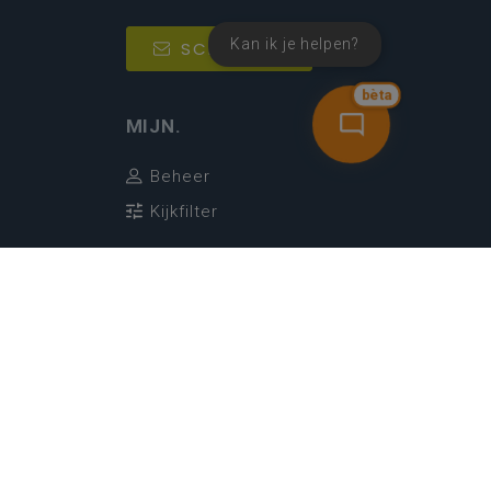
Kan ik je helpen?
SCHRIJF IN
bèta
MIJN.
Beheer
Kijkfilter