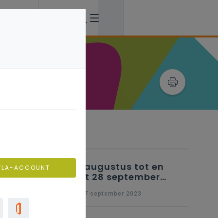
Verwante artikels
25 augustus tot en
VLA-ACCOUNT
met 28 september
2023 - Schriftelijke
wo 27 september 2023
vragen