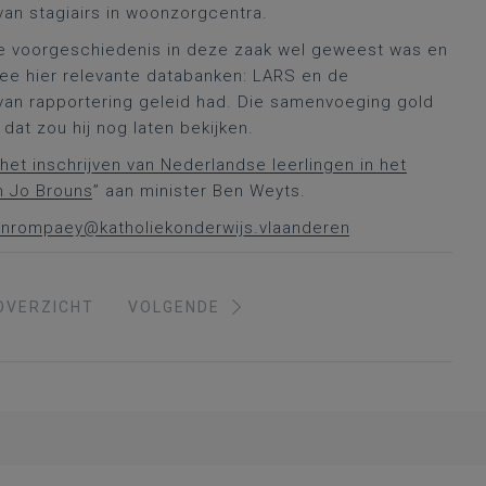
van stagiairs in woonzorgcentra.
e voorgeschiedenis in deze zaak wel geweest was en
ee hier relevante databanken: LARS en de
an rapportering geleid had. Die samenvoeging gold
dat zou hij nog laten bekijken.
het inschrijven van Nederlandse leerlingen in het
n Jo Brouns
” aan minister Ben Weyts.
vanrompaey@katholiekonderwijs.vlaanderen
OVERZICHT
VOLGENDE