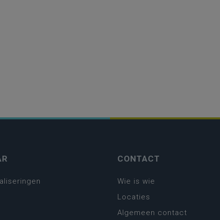
AR
CONTACT
aliseringen
Wie is wie
Locaties
Algemeen contact