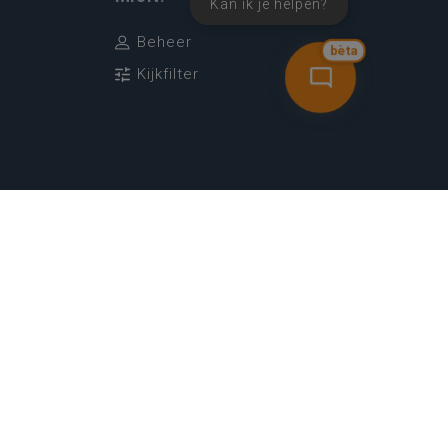
Kan ik je helpen?
Beheer
bèta
Kijkfilter