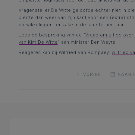
en pleitte nogmaals voor de redelijkheid van de 
Vragensteller De Witte geloofde echter niet in di
pleitte dan weer van zijn kant voor een (extra) str
ontwikkelingen ter zake in de laatste tien jaar.
Lees de bespreking van de “
Vraag om uitleg over
van Kim De Witte
” aan minister Ben Weyts.
Reageren kan bij Wilfried Van Rompaey:
wilfried.
VORIGE
NAAR 