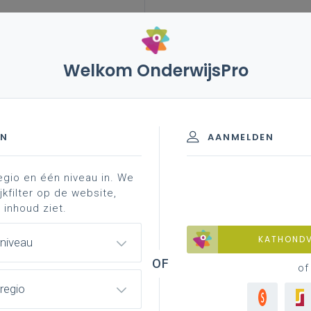
Welkom OnderwijsPro
023
4 februari 2021 – extra middelen voor clb-
schooljaren 2020-2023
EN
AANMELDEN
egio en één niveau in. We
jkfilter op de website,
delen voor CLB-
 inhoud ziet.
KATHOND
 niveau
of
regio
aar familiale banden heeft met de CLB-wereld, voor
 deze Dag van de CLB-medewerker. De CLB’s speelden