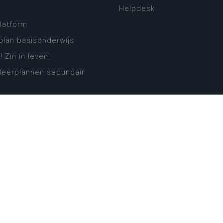
Helpdesk
platform
plan basisonderwijs
! Zin in leven!
leerplannen secundair
llen secundair onderwijs
ansformatie
ender
eker
website
cy
Cookie-instellingen