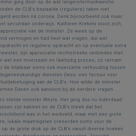
romme ging door op de wat langeretermijnkwestie:
konden de CLB’s bepaalde (reguliere) taken niet
geld worden ná corona. Denk bijvoorbeeld ook maar
et secundair onderwijs. Kathleen Krekels sloot zich,
appreciatie van de minister. Ze wees op de
end vermogen en had heel wat vragen, die wel
opdracht en reguliere opdracht en op eventuele extra
eester, zijn appreciatie rechtstreeks verbinden met
en wel een moeizaam en laattijdig proces, zo vernam
e op de blijkbaar soms ook moeizame verhouding tussen
eidsgeneeskundige diensten (lees: een factuur voor
 huldebetuiging aan de CLB’s. Hoe wilde de minister
armee Danen ook aansloot bij de eerdere vragen.
o stelde minister Weyts. Het ging dus nu inderdaad
tussen zijn kabinet en de CLB’s bleek dat het
rschillend was in het werkveld, maar met een grote
re, lokale maatregelen creëerden soms voor de
 op de grote druk op de CLB’s vanuit diverse hoeken