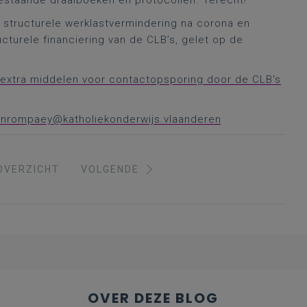
bestaande draaiboeken en protocollen. Terecht!
e structurele werklastvermindering na corona en
ucturele financiering van de CLB’s, gelet op de
 extra middelen voor contactopsporing door de CLB's
vanrompaey@katholiekonderwijs.vlaanderen
OVERZICHT
VOLGENDE
OVER DEZE BLOG