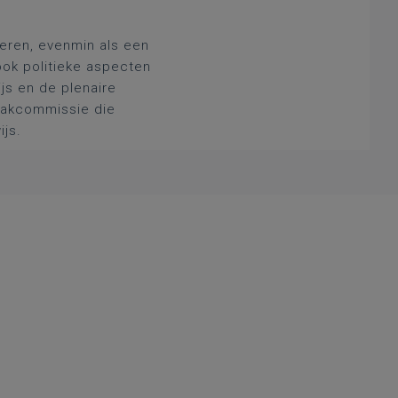
deren, evenmin als een
ook politieke aspecten
js en de plenaire
 vakcommissie die
ijs.