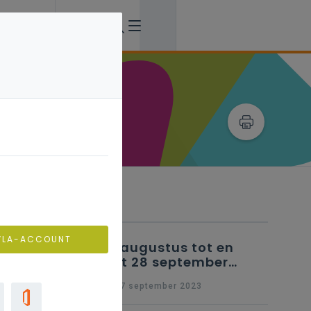
Verwante artikels
VLA-ACCOUNT
25 augustus tot en
met 28 september
2023 - Schriftelijke
wo 27 september 2023
vragen