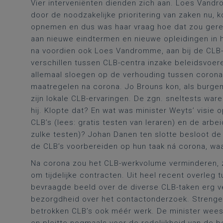
Vier interveniënten dienden zich aan. Loes Vand
door de noodzakelijke prioritering van zaken nu, 
opnemen en dus was haar vraag hoe dat zou gere
aan nieuwe eindtermen en nieuwe opleidingen in h
na voordien ook Loes Vandromme, aan bij de CLB-
verschillen tussen CLB-centra inzake beleidsvoer
allemaal sloegen op de verhouding tussen corona
maatregelen na corona. Jo Brouns kon, als burgem
zijn lokale CLB-ervaringen. De zgn. sneltests war
hij. Klopte dat? En wat was minister Weyts’ visi
CLB’s (lees: gratis testen van leraren) en de arb
zulke testen)? Johan Danen ten slotte besloot de
de CLB’s voorbereiden op hun taak ná corona, wa
Na corona zou het CLB-werkvolume verminderen, z
om tijdelijke contracten. Uit heel recent overleg 
bevraagde beeld over de diverse CLB-taken erg ve
bezorgdheid over het contactonderzoek. Strenge
betrokken CLB’s ook méér werk. De minister wees