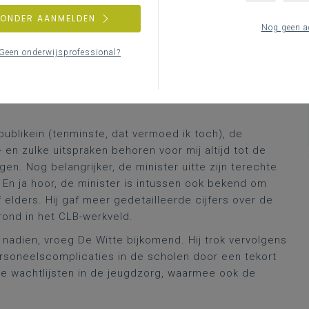
sis, via hun opdracht in de zgn. contactopsporing naar
ZONDER AANMELDEN
akjes, ik lees daarin dat de CLB’s opnieuw én terecht
Nog geen a
n bepaalde politieke en andere milieus dan in de
Geen onderwijsprofessional?
isis was er ook de reguliere zorg. Op dat vlak (en wel
bellen af, wist vragensteller De Witte. Hij had
, over de aanwerving van nieuwe CLB-personeelsleden
publikein (tenminste, dat vermoed ik toch), de
- en zulke uitspraken behoren voor mij altijd tot de
 Nog belangrijker, de minister uitte zijn terechte
 En ja hoor, de minister is intussen ook bekend om
 elders. Hij gaf meer gedetailleerde cijfers over de
rond in het CLB-werkveld.
nadien, vroeg De Witte bijkomend. Hij trok vervolgens
rsoneelscomplicaties in de scholen door een tekort
ge wachtlijsten in de jeugdzorg, waarmee ook de