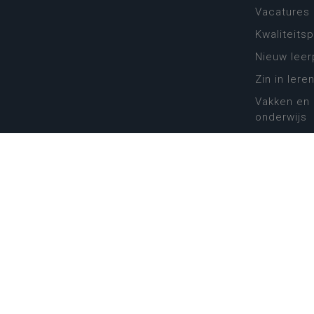
Vacatures
Kwaliteits
Nieuw leer
Zin in leren
Vakken en 
onderwijs
Lessentabe
Digitale tr
Schoolkal
Scholenzo
Algemene 
Disclaimer
Priva
Katholiek Onderwijs Vlaanderen
- © 2026