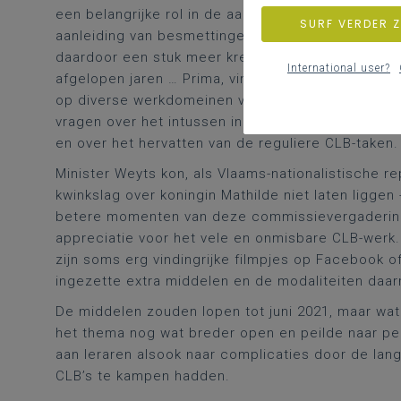
een belangrijke rol in de aanpak van de coronacri
SURF VERDER 
aanleiding van besmettingen op school. Tussen ha
daardoor een stuk meer krediet gekregen hebben i
International user?
afgelopen jaren … Prima, vind ik. Maar naast de cr
op diverse werkdomeinen van het CLB) gingen alarm
vragen over het intussen ingezette extra budget
en over het hervatten van de reguliere CLB-taken.
Minister Weyts kon, als Vlaams-nationalistische re
kwinkslag over koningin Mathilde niet laten liggen 
betere momenten van deze commissievergaderingen.
appreciatie voor het vele en onmisbare CLB-werk.
zijn soms erg vindingrijke filmpjes op Facebook of
ingezette extra middelen en de modaliteiten daar
De middelen zouden lopen tot juni 2021, maar wat 
het thema nog wat breder open en peilde naar pe
aan leraren alsook naar complicaties door de lan
CLB’s te kampen hadden.