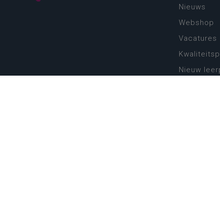
Nieuws
Webshop
Vacatures
Kwaliteits
Nieuw leer
Zin in leren
Vakken en 
onderwijs
Lessentabe
Digitale tr
Schoolkal
Scholenzo
Algemene 