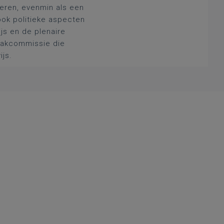
deren, evenmin als een
ook politieke aspecten
js en de plenaire
 vakcommissie die
ijs.