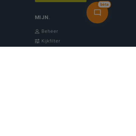
bèta
MIJN.
Beheer
Kijkfilter