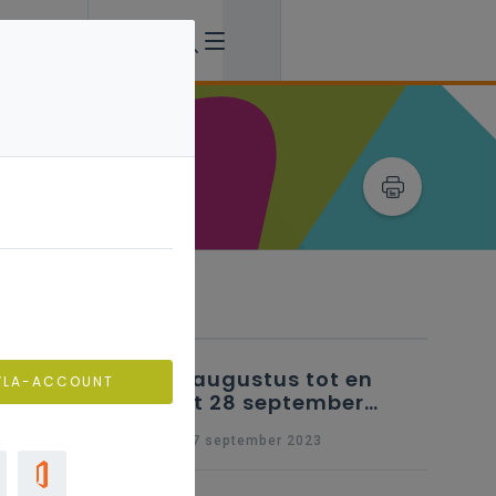
Verwante artikels
25 augustus tot en
VLA-ACCOUNT
met 28 september
2023 - Schriftelijke
wo 27 september 2023
vragen