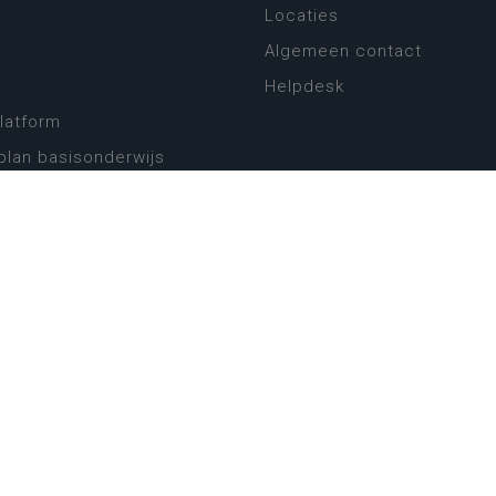
Locaties
Algemeen contact
Helpdesk
platform
plan basisonderwijs
! Zin in leven!
leerplannen secundair
llen secundair onderwijs
ansformatie
ender
eker
website