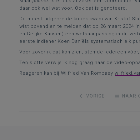
Maar
politiek
is er dus al zeker één voorstander v
daar ook wel wat voor. Ook dat is genoteerd.
De meest uitgebreide kritiek kwam van
Kristof Sl
wist bovendien te melden dat op 26 maart 2024 
en Gelijke Kansen) een
wetsaanpassing
in dit ver
eerste indiener Koen Daniëls systematisch elk pun
Voor zover ik dat kon zien, stemde iedereen vóór
Ten slotte verwijs ik nog graag naar de
video-opn
Reageren kan bij Wilfried Van Rompaey
wilfried.
VORIGE
NAAR 