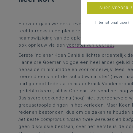
SURF VERDER 
International user?
Hiervoor gaan we eerst even terug naar
12 juli 20
rechtstreeks in de plenaire vergadering dus, al e
naamswijziging van de opleiding in kwestie. Nu g
ook opnieuw via een
voorstel van decreet
.
Eerste indiener Koen Daniëls lichtte ordentelijk d
Hannelore Goeman volgde een heel ander geluid d
bepaalde minimumdoelen voor onderwijs: lees, een 
roerend eens met de ‘schaduwminister’ (nwvr: haa
partijgenoot-federaal minister Frank Vandenbrou
gedeblokkeerd, aldus Goeman. Ze vond het nog w
Basisverpleegkunde nu (nog) niet overgeheveld w
graduaatsopleidingen in het verleden. Maar Koen
redenen bestonden, dus om de zaken te houden z
het beste compromis tussen twee werelden en budget
geen discussie bestaan, over het eerste is de con