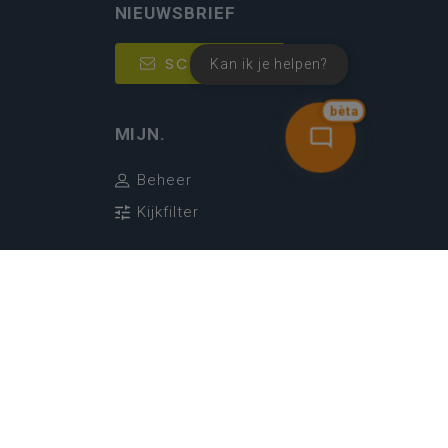
NIEUWSBRIEF
SCHRIJF IN
Kan ik je helpen?
bèta
MIJN.
Beheer
Kijkfilter