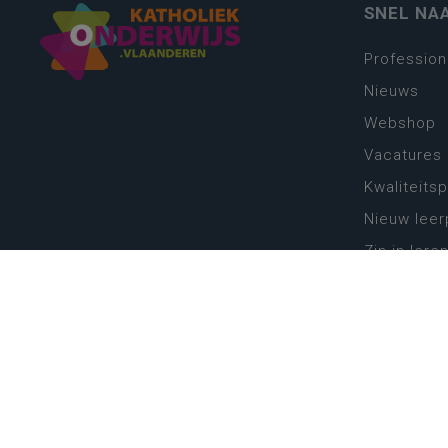
SNEL NA
Profession
Nieuws
Webshop
Vacatures
Kwaliteits
Nieuw leer
Zin in leren
Vakken en 
onderwijs
Lessentabe
Digitale tr
Schoolkal
Scholenzo