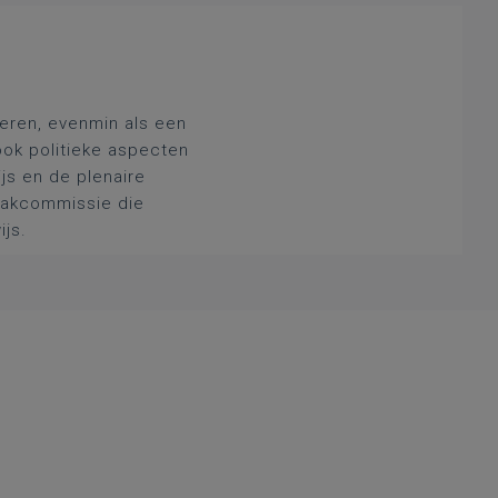
deren, evenmin als een
ook politieke aspecten
js en de plenaire
 vakcommissie die
ijs.