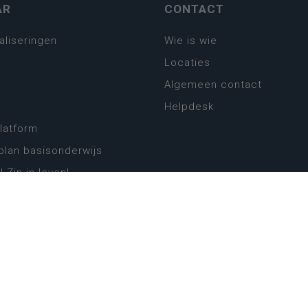
AR
CONTACT
aliseringen
Wie is wie
Locaties
Algemeen contact
Helpdesk
platform
plan basisonderwijs
! Zin in leven!
leerplannen secundair
llen secundair onderwijs
ansformatie
ender
eker