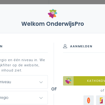
Welkom OnderwijsPro
EN
AANMELDEN
egio en één niveau in. We
n decreet tot wijziging van de
jkfilter op de website,
 inhoud ziet.
van 17 december 2010 en het
KATHOND
 niveau
effende de kwaliteit van het
of
 Basisverpleegkunde betreft:
regio