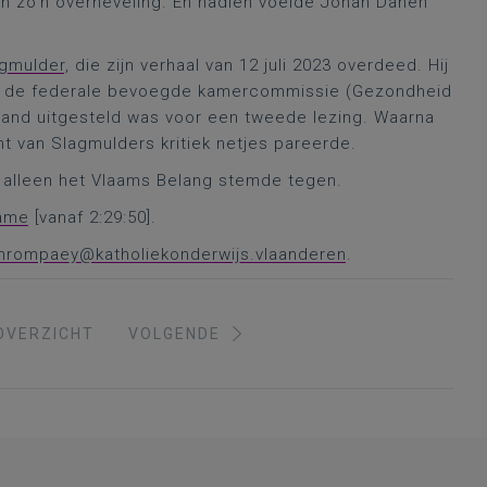
an zo’n overheveling. En nadien voelde Johan Danen
agmulder
, die zijn verhaal van 12 juli 2023 overdeed. Hij
in de federale bevoegde kamercommissie (Gezondheid
band uitgesteld was voor een tweede lezing. Waarna
t van Slagmulders kritiek netjes pareerde.
, alleen het Vlaams Belang stemde tegen.
ame
[vanaf 2:29:50].
vanrompaey@katholiekonderwijs.vlaanderen
.
OVERZICHT
VOLGENDE