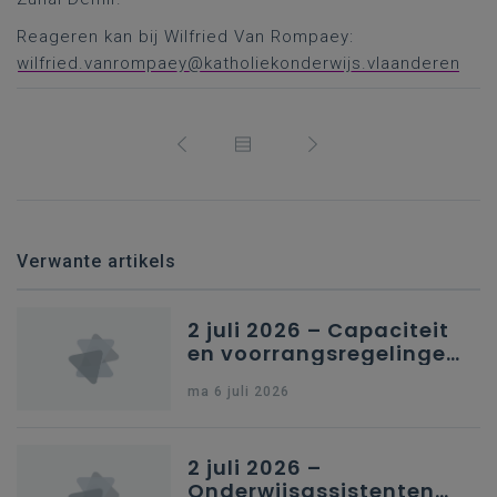
Reageren kan bij Wilfried Van Rompaey:
wilfried.vanrompaey@katholiekonderwijs.vlaanderen
Verwante artikels
2 juli 2026 – Capaciteit
en voorrangsregelingen
in Nederlandstalig
ma 6 juli 2026
secundair onderwijs in
Brussel
2 juli 2026 –
Onderwijsassistenten