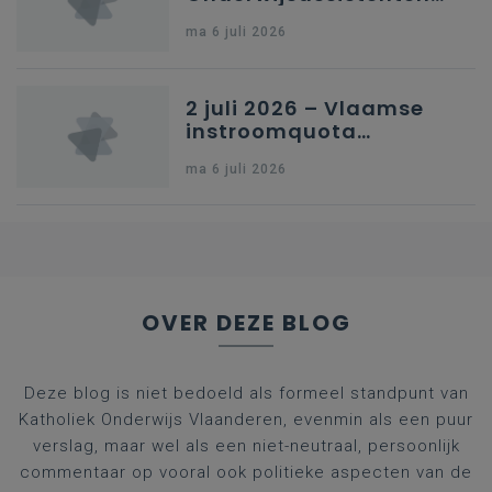
en omkadering in
ma 6 juli 2026
kleuteronderwijs
2 juli 2026 – Vlaamse
instroomquota
geneeskunde v.
ma 6 juli 2026
federale RIZIV-
nummers voor
afgestudeerde artsen
OVER DEZE BLOG
Deze blog is niet bedoeld als formeel standpunt van
Katholiek Onderwijs Vlaanderen, evenmin als een puur
verslag, maar wel als een niet-neutraal, persoonlijk
commentaar op vooral ook politieke aspecten van de