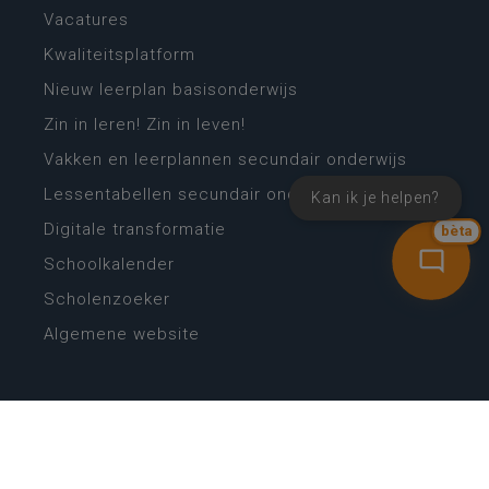
Vacatures
Kwaliteitsplatform
Nieuw leerplan basisonderwijs
Zin in leren! Zin in leven!
Vakken en leerplannen secundair onderwijs
Lessentabellen secundair onderwijs
Kan ik je helpen?
Digitale transformatie
bèta
Schoolkalender
Scholenzoeker
Algemene website
CONTACT
Wie is wie