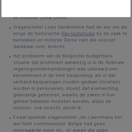
uitgezonderd dan wel de expliciete commotie en
dito decibels tussen vragensteller Jos D’Haese
en minister Zuhal Demir;
Vragensteller Loes Vandromme had de eer om als
enige de historische
Hay-loonstudie
bij de zaak te
betrekken en minister Demir nam die voorzet
dankbaar over, terecht;
Het probleem van de Belgische budgettaire
situatie dat prominent aanwezig is in de federale
regeringsonderhandelingen was uiteraard een
kernelement in de hele bespreking: als in dat
verband besparingen zouden gedaan (moeten)
worden in pensioenen, moest dat evenwichtig,
geleidelijk gebeuren, waarbij de zaken in hun
geheel bekeken moesten worden, aldus de
minister, ook terecht, dacht ik;
Finaal speelde vragensteller Jan Laeremans het
wel héél communautair: België had geen
meerwaarde meer én… er waren die open