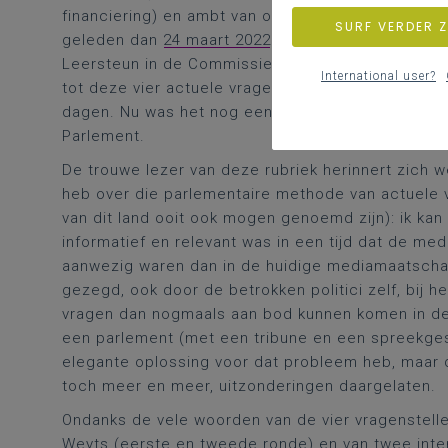
financiering) en ambt van ondersteuner, decreet L
SURF VERDER 
geleden dan
24 maart 2022
ging het erover in een
Leersteun in de Commissie voor Onderwijs en int
International user?
tot deze vier actuele vragen, al in het lang en h
dagen. Nu was het nog eens een extra rondje draa
Parlement.
De trouwe lezer van deze rubriek herinnert zich w
heb over die parlementaire methode van actuele 
van dit land ooit ook mogen genoemd zijn): ik kan
informatief en relevant was in een tijd dat de me
aanwezig waren dan in de huidige mediamaatschap
gezegd, ook door de betrokken politici zelf, bij h
vragen dan nogmaals aan bod kunnen komen in d
een parlement (met een tribune en een spreekgest
elegante oplossing voor dat probleem heb, maar 
toch meer en meer, uitzonderingen daargelaten.
Ondanks de vele woorden van de vier vragensteller
Weyts (eerste en tweede ronde) en van twee interv