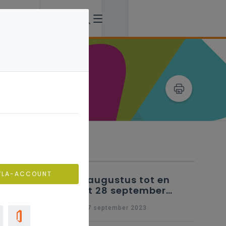
Verwante artikels
VLA-ACCOUNT
25 augustus tot en
met 28 september
2023 - Schriftelijke
wo 27 september 2023
vragen