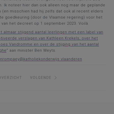
. Ik noteer hier dan ook alleen nog maar de geplande
 (en misschien had hij zelfs dat ook al recent elders
ste goedkeuring (door de Vlaamse regering) voor het
ng van het decreet op 1 september 2023. Voilà.
t almaar stijgend aantal leerlingen met een label van
tiveerde verslagen van Kathleen Krekels, over het
oes Vandromme en over de stijging van het aantal
rghe
” aan minister Ben Weyts.
vanrompaey@katholiekonderwijs.vlaanderen
OVERZICHT
VOLGENDE