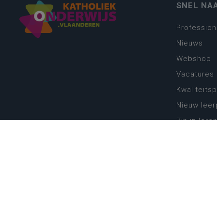
SNEL NA
Profession
Nieuws
Webshop
Vacatures
Kwaliteits
Nieuw leer
Zin in leren
Vakken en 
onderwijs
Lessentabe
Digitale tr
Schoolkal
Scholenzo