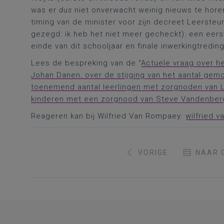
was er
dus
niet onverwacht weinig nieuws te horen
timing van de minister voor zijn decreet Leersteun
gezegd: ik heb het niet meer gecheckt): een eer
einde van dit schooljaar en finale inwerkingtredi
Lees de bespreking van de “
Actuele vraag over he
Johan Danen, over de stijging van het aantal gemo
toenemend aantal leerlingen met zorgnoden van L
kinderen met een zorgnood van Steve Vandenbe
Reageren kan bij Wilfried Van Rompaey:
wilfried.
VORIGE
NAAR 