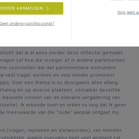
eersteun, de rol van de CLB’s enz.… niet langer
ZONDER AANMELDEN
 uitgebreide hoorzitting over de conceptnota
Nog geen a
ussen waren de CLB-cijfers die de aanleiding vormden
Geen onderwijsprofessional?
et breed becommentarieerd in de media de voorbije
ien in de plenaire vergadering van het Vlaams
ellicht dat ik al eens eerder deze reflectie gemaakt
vragen (of hoe die vroeger of in andere parlementen
 me voorstellen dat dat parlementaire instrument
dia véél trager werkten en veel minder prominent
pij. Over een thema is nu doorgaans alles allang
erhaling én op diverse plaatsen, vóóraleer dezelfde
e
klassieke context
van de plenaire vergadering van
oelte). Ik erkende toen en erken nu nog dat ik geen
de meerwaarde van die “oude” aanpak ontgaat mij
s (vragen, replieken en slotwoorden), van minister
eniënten, waarin overigens heel veel wijsheid zat,