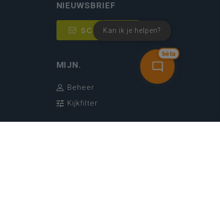
NIEUWSBRIEF
SCHRIJF IN
Kan ik je helpen?
bèta
MIJN.
Beheer
Kijkfilter