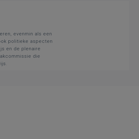
deren, evenmin als een
ook politieke aspecten
js en de plenaire
 vakcommissie die
ijs.