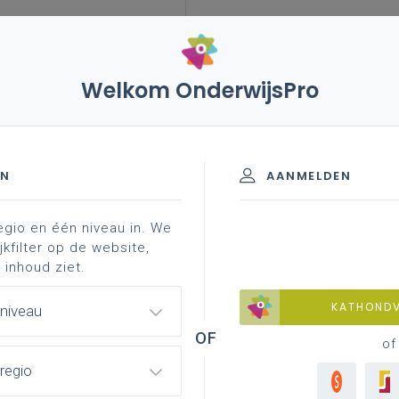
Welkom OnderwijsPro
023
27 april 2022 – toenemend aantal leerlingen met
schooljaren 2020-2023
EN
AANMELDEN
egio en één niveau in. We
jkfilter op de website,
antal leerlingen met
 inhoud ziet.
KATHOND
 niveau
of
regio
) verslagen, autismespectrumstoornissen, gewoon
n onderwijs, ondersteuningsnetwerken (en hun