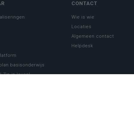
AR
CONTACT
aliseringen
Wie is wie
Locaties
Algemeen contact
Helpdesk
platform
plan basisonderwijs
! Zin in leven!
leerplannen secundair
llen secundair onderwijs
ansformatie
ender
eker