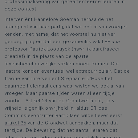
professionalisering van gereaffecteerde leraren in
deze context.
Interveniënt Hannelore Goeman herhaalde het
standpunt van haar partij, dat we ook al van vroeger
kenden, met name, dat het voorstel nu niet ver
genoeg ging en dat een gezamenlijk vak LEF
à la
professor Patrick Loobuyck (nwvr: ik parafraseer
creatief) in de plaats van de aparte
levensbeschouwelijke vakken moest komen. Die
laatste konden eventueel wel extracurriculair. Dat de
fractie van interveniënt Stephanie D’Hose het
daarmee helemaal eens was, wisten we ook al van
vroeger. Maar paarse tijden waren al een tijdje
voorbij… Artikel 24 van de Grondwet hield, i.p.v.
vrijheid, eigenlijk onvrijheid in, aldus D’Hose.
Commissievoorzitter Bart Claes wilde liever eerst
artikel 35
van de Grondwet aanpakken, maar dat
terzijde. De bewering dat het aantal leraren dat
jobverlies zou lijden
de facto
een stuk kleiner kon