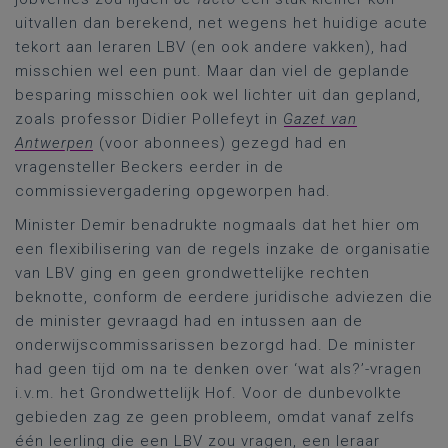
uitvallen dan berekend, net wegens het huidige acute
tekort aan leraren LBV (en ook andere vakken), had
misschien wel een punt. Maar dan viel de geplande
besparing misschien ook wel lichter uit dan gepland,
zoals professor Didier Pollefeyt in
Gazet van
Antwerpen
(voor abonnees) gezegd had en
vragensteller Beckers eerder in de
commissievergadering opgeworpen had.
Minister Demir benadrukte nogmaals dat het hier om
een flexibilisering van de regels inzake de organisatie
van LBV ging en geen grondwettelijke rechten
beknotte, conform de eerdere juridische adviezen die
de minister gevraagd had en intussen aan de
onderwijscommissarissen bezorgd had. De minister
had geen tijd om na te denken over ‘wat als?’-vragen
i.v.m. het Grondwettelijk Hof. Voor de dunbevolkte
gebieden zag ze geen probleem, omdat vanaf zelfs
één leerling die een LBV zou vragen, een leraar