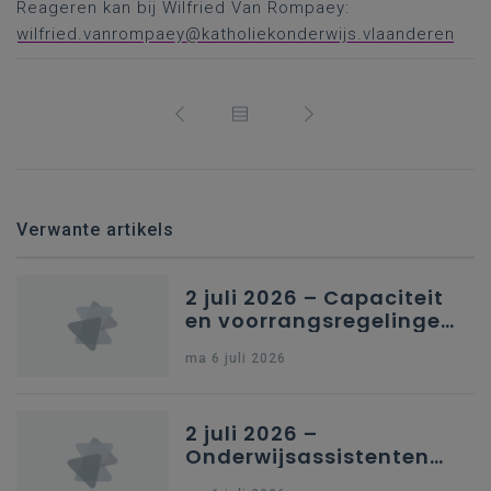
Reageren kan bij Wilfried Van Rompaey:
wilfried.vanrompaey@katholiekonderwijs.vlaanderen
Verwante artikels
2 juli 2026 – Capaciteit
en voorrangsregelingen
in Nederlandstalig
ma 6 juli 2026
secundair onderwijs in
Brussel
2 juli 2026 –
Onderwijsassistenten
en omkadering in