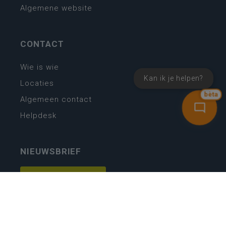
Algemene website
CONTACT
Wie is wie
Kan ik je helpen?
Locaties
bèta
Algemeen contact
Helpdesk
NIEUWSBRIEF
SCHRIJF IN
MIJN.