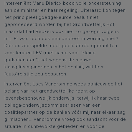
Interveniënt Manu Diericx bood volle ondersteuning
aan de minister en haar regeling. Uiteraard kon tegen
het principieel goedgekeurde besluit niet
geprocedeerd worden bij het Grondwettelijk Hof,
maar dat had Beckers ook niet zo gezegd volgens
mij. Er was toch ook een decreet in wording, niet?
Diericx voorspelde meer geclusterde opdrachten
voor leraren LBV (met name voor “kleine
godsdiensten”) net wegens de nieuwe
klassplitsingsnormen in het besluit, wat hen
(auto)reistijd zou besparen.
Interveniënt Loes Vandromme wees opnieuw op het
belang van het grondwettelijke recht op
levensbeschouwelijk onderwijs, terwijl ik haar twee
collega-onderwijscommissarissen van een
coalitiepartner op de banken vóór mij naar elkaar zag
glimlachen… Vandromme vroeg ook aandacht voor de
situatie in dunbevolkte gebieden én voor de