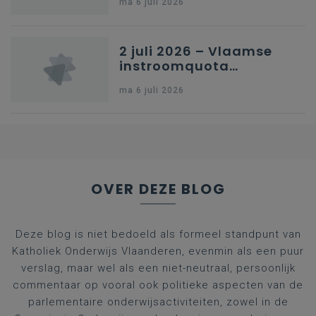
ma 6 juli 2026
kleuteronderwijs
2 juli 2026 – Vlaamse
instroomquota
geneeskunde v.
ma 6 juli 2026
federale RIZIV-
nummers voor
afgestudeerde artsen
OVER DEZE BLOG
Deze blog is niet bedoeld als formeel standpunt van
Katholiek Onderwijs Vlaanderen, evenmin als een puur
verslag, maar wel als een niet-neutraal, persoonlijk
commentaar op vooral ook politieke aspecten van de
parlementaire onderwijsactiviteiten, zowel in de