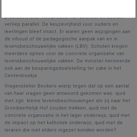
door vragensteller Beckers van het advies van de
Inspectie van Financiën. Eigenlijk was dat geen
probleem, oké. Het proces van decreet en besluit
verliep parallel. De keuzevrijheid voor ouders en
leerlingen bleef intact. Er waren geen wijzigingen aan
de inhoud of de pedagogische aanpak van en in
levensbeschouwelijke vakken (LBV). Scholen kregen
meerdere opties voor de concrete organisatie van
levensbeschouwelijke vakken. De minister herinnerde
ook aan de besparingsdoelstelling ter zake in het
Centenboekje.
Vragensteller Beckers wierp tegen dat op een aantal
van haar vragen geen antwoord gekomen was: quid
met zgn. kleine levensbeschouwingen als zij naar het
Grondwettelijk Hof zouden trekken, quid met de
concrete organisatie in het lager onderwijs, quid met
de impact op het katholiek onderwijs, quid met de
leraren die niet elders ingezet konden worden?