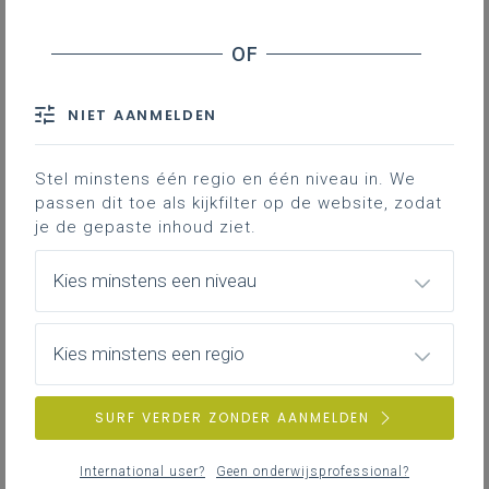
actuele vragen
op 3 februari 2026;
Vlor-advies
op 26 februari 2026;
besluit
van de Vlaamse regering op 20 maart
NIET AANMELDEN
2026;
rekenoefening op de
Thomas-website
;
Stel minstens één regio en één niveau in. We
decretaal vervolg in de Vlaamse regering op 27
passen dit toe als kijkfilter op de website, zodat
maart 2026.
je de gepaste inhoud ziet.
Door de ontwikkelingen tussen de indiening van de
vraag om uitleg door Roosmarijn Beckers en deze
Kies minstens een niveau
commissievergadering moest de vragensteller
mondeling wel wat ingrijpen tijdens de vergadering
Kies minstens een regio
zelf. Zoiets krijg je natuurlijk, wanneer er vele vragen
ingediend worden die de absorptiecapaciteit van de
commissieagenda overstijgen met alle uitstel van
SURF VERDER ZONDER AANMELDEN
vragen van dien…
Minister Demir corrigeerde om te beginnen de lezing
International user?
Geen onderwijsprofessional?