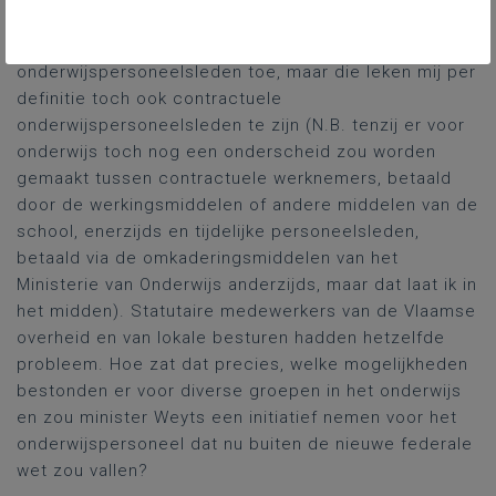
zijn op statutair tewerkgestelden in het onderwijs. Zij
voegde aan dat rijtje nog tijdelijke
onderwijspersoneelsleden toe, maar die leken mij per
definitie toch ook contractuele
onderwijspersoneelsleden te zijn (N.B. tenzij er voor
onderwijs toch nog een onderscheid zou worden
gemaakt tussen contractuele werknemers, betaald
door de werkingsmiddelen of andere middelen van de
school, enerzijds en tijdelijke personeelsleden,
betaald via de omkaderingsmiddelen van het
Ministerie van Onderwijs anderzijds, maar dat laat ik in
het midden). Statutaire medewerkers van de Vlaamse
overheid en van lokale besturen hadden hetzelfde
probleem. Hoe zat dat precies, welke mogelijkheden
bestonden er voor diverse groepen in het onderwijs
en zou minister Weyts een initiatief nemen voor het
onderwijspersoneel dat nu buiten de nieuwe federale
wet zou vallen?