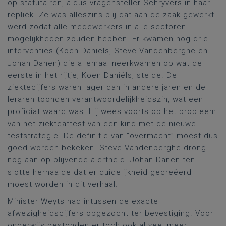
op statutairen, aldus vragensteller Schryvers in haar
repliek. Ze was alleszins blij dat aan de zaak gewerkt
werd zodat alle medewerkers in alle sectoren
mogelijkheden zouden hebben. Er kwamen nog drie
interventies (Koen Daniëls, Steve Vandenberghe en
Johan Danen) die allemaal neerkwamen op wat de
eerste in het rijtje, Koen Daniëls, stelde. De
ziektecijfers waren lager dan in andere jaren en de
leraren toonden verantwoordelijkheidszin, wat een
proficiat waard was. Hij wees voorts op het probleem
van het ziekteattest van een kind met de nieuwe
teststrategie. De definitie van “overmacht” moest dus
goed worden bekeken. Steve Vandenberghe drong
nog aan op blijvende alertheid. Johan Danen ten
slotte herhaalde dat er duidelijkheid gecreëerd
moest worden in dit verhaal.
Minister Weyts had intussen de exacte
afwezigheidscijfers opgezocht ter bevestiging. Voor
onderwijs bestonden er toch ook al veel meer