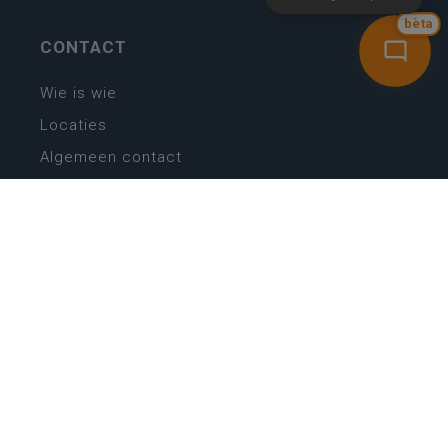
bèta
CONTACT
Wie is wie
Locaties
Algemeen contact
Helpdesk
NIEUWSBRIEF
SCHRIJF IN
MIJN.
Beheer