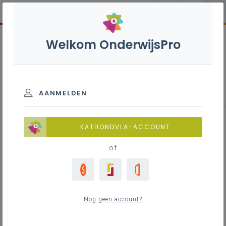
Welkom OnderwijsPro
Parlementaire activiteiten
schooljaren 2020-2023
AANMELDEN
22 maart 2023 –
KATHONDVLA-ACCOUNT
Lerarentekort
of
Als tweede thema in het rijtje volgde het …
lerarentekort, aflevering zoveel. Niet onlogisch
Nog geen account?
uiteraard… ik som gewoon illustratief even op: