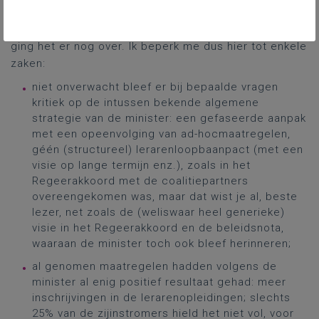
Tot zelfs zo recent als de
onderwijscommissievergadering van
16 maart 2023
ging het er nog over. Ik beperk me dus hier tot enkele
zaken:
niet onverwacht bleef er bij bepaalde vragen
kritiek op de intussen bekende algemene
strategie van de minister: een gefaseerde aanpak
met een opeenvolging van ad-hocmaatregelen,
géén (structureel) lerarenloopbaanpact (met een
visie op lange termijn enz.), zoals in het
Regeerakkoord met de coalitiepartners
overeengekomen was, maar dat wist je al, beste
lezer, net zoals de (weliswaar heel generieke)
visie in het Regeerakkoord en de beleidsnota,
waaraan de minister toch ook bleef herinneren;
al genomen maatregelen hadden volgens de
minister al enig positief resultaat gehad: meer
inschrijvingen in de lerarenopleidingen; slechts
25% van de zijinstromers hield het niet vol, voor