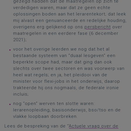
gezegd hadden dat de maatregelen op zich te
verdedigen waren, maar dat ze geen echte
oplossingen boden aan het lerarentekort; dat leek
mij alvast een genuanceerde en redelijke houding,
overigens erg gelijkend op ons
persbericht
over
maatregelen in een eerdere fase (6 december
2021);
voor het overige leerden we nog dat het al
bestaande systeem van “duaal lesgeven” een
beperkte scope had, maar dat ging dan ook
slechts over twee sectoren en was voorwerp van
heel wat regels; en ja, het pleidooi van de
minister voor flexi-jobs in het onderwijs, daarop
trakteerde hij ons nogmaals, de federale ironie
incluis;
nog “open” werven ten slotte waren:
lerarenopleiding, basisonderwijs, bso/tso en de
vlakke loopbaan doorbreken.
Lees de bespreking van de “
Actuele vraag over de