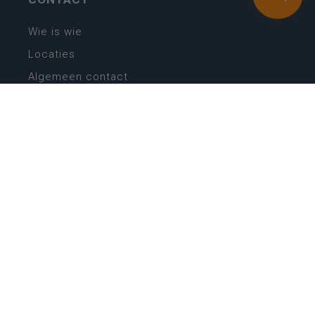
Wie is wie
Locaties
Algemeen contact
Helpdesk
NIEUWSBRIEF
SCHRIJF IN
MIJN.
Beheer
Kijkfilter