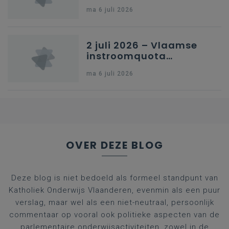
en omkadering in
ma 6 juli 2026
kleuteronderwijs
2 juli 2026 – Vlaamse
instroomquota
geneeskunde v.
ma 6 juli 2026
federale RIZIV-
nummers voor
afgestudeerde artsen
OVER DEZE BLOG
Deze blog is niet bedoeld als formeel standpunt van
Katholiek Onderwijs Vlaanderen, evenmin als een puur
verslag, maar wel als een niet-neutraal, persoonlijk
commentaar op vooral ook politieke aspecten van de
parlementaire onderwijsactiviteiten, zowel in de