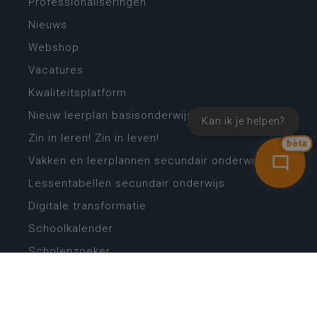
Professionaliseringen
Nieuws
Webshop
Vacatures
Kwaliteitsplatform
Nieuw leerplan basisonderwijs
Kan ik je helpen?
Zin in leren! Zin in leven!
bèta
Vakken en leerplannen secundair onderwijs
Lessentabellen secundair onderwijs
Digitale transformatie
Schoolkalender
Scholenzoeker
Algemene website