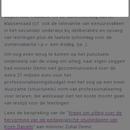
thema’s uit het bewuste organisatiebesluit van het
schooljaar: de vermindering van het aantal halve
dagen voor evaluatie en de samenstelling van de
klassenraad (cf. ook de relevantie van eenuursvakken
in het secundair onderwijs bij deliberaties en opvang
van leerlingen plus de laatste
schooldag
voor de
zomervakantie i.p.v. een
lesdag
, tja…).
Om nog even terug te komen op het punctuele
onderwerp van de vraag om uitleg, naar eigen zeggen
had minister Demir niet gecommuniceerd over de
extra 21 miljoen euro voor het
professionaliseringsbudget met het oog op een meer
duurzame (structurele) vorm van professionalisering
voor leraren, die weliswaar niet ten koste mocht gaan
van lestijd voor de leerlingen.
Lees de bespreking van de “
Vraag om uitleg over de
hervorming van de pedagogische studiedagen van
Koen Daniëls
” aan minister Zuhal Demir.