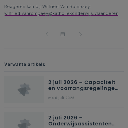
Reageren kan bij Wilfried Van Rompaey:
wilfried.vanrompaey@katholiekonderwijs.vlaanderen
Verwante artikels
2 juli 2026 – Capaciteit
en voorrangsregelingen
in Nederlandstalig
ma 6 juli 2026
secundair onderwijs in
Brussel
2 juli 2026 –
Onderwijsassistenten