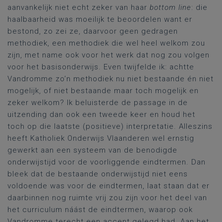
aanvankelijk niet echt zeker van haar
bottom line
: die
haalbaarheid was moeilijk te beoordelen want er
bestond, zo zei ze, daarvoor geen gedragen
methodiek, een methodiek die wel heel welkom zou
zijn, met name ook voor het werk dat nog zou volgen
voor het basisonderwijs. Even twijfelde ik: achtte
Vandromme zo’n methodiek nu niet bestaande én niet
mogelijk, of niet bestaande maar toch mogelijk en
zeker welkom? Ik beluisterde de passage in de
uitzending dan ook een tweede keer en houd het
toch op die laatste (positieve) interpretatie. Alleszins
heeft Katholiek Onderwijs Vlaanderen wel ernstig
gewerkt aan een systeem van de benodigde
onderwijstijd voor de voorliggende eindtermen. Dan
bleek dat de bestaande onderwijstijd niet eens
voldoende was voor de eindtermen, laat staan dat er
daarbinnen nog ruimte vrij zou zijn voor het deel van
het curriculum náást de eindtermen, waarop ook
Vandromme terecht een accent gelegd had. Aan het