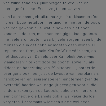
van zulke scholen (“jullie vragen te veel van de
leerlingen”). In het Frans zegt men:
on verra
.
Jan Laeremans gebruikte na zijn sinterklaasmetafoor
nu een bouwmetafoor: hier ging het niet om de bouw
van een gewoon huis, wat je sowieso niet doet
zonder nadenken, maar van een gigantisch gebouw
met vele architecten, waarbij vele zorgen leven bij de
mensen die in dat gebouw moeten gaan wonen. Hij
repliceerde ferm, zoals Kim De Witte vóór hem, op
het discours van Daniëls over Katholiek Onderwijs
Vlaanderen: “ te kort door de bocht”, zowel nu als
tijdens de hoorzitting van 29 oktober. Hij pareerde
overigens ook heel juist de kwestie van leerplannen,
handboeken en lesurentabellen: eindtermen (van de
overheid) hadden wel degelijk gevolgen voor al die
andere zaken (van de koepels, scholen en leraren),
een connectie die Daniëls ook al wel vaker durfde
vergeten. Laeremans wilde ten slotte wel geen