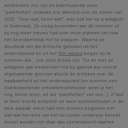
eindtermen zou zijn en bekritiseerde onze
“pamfletten” ondanks ons akkoord voor de zomer van
2020. “Voor wat, hoort wat”, was ook het sp.a-adagium
in Onderwijs. Ze vroeg bovendien aan de minister of
hij nog meer nieuws had over onze plannen om naar
het Grondwettelijk Hof te stappen. Waarna ze
doodleuk net die kritische geluiden uit het
onderwijsveld en uit het
Vlor-advies
begon op te
sommen die… ook ónze kritiek zijn. Tot en met de
wildgroei aan eindtermen toe bij gebrek aan vooraf
afgebakende grenzen alsook de kritieken over de
haalbaarheid uit het onderwijsveld (en evenmin een
overkoepelende ontwikkelcommissie: weet je het
nog, beste lezer, uit die “pamfletten” van ons…).
Il faut
le faire!
Voorts schetste ze twee systeemfouten in de
hele aanpak: eerst had men moeten beginnen met
wat aan het eind van het secundair onderwijs bereikt
moest worden (en daar dan systematisch naartoe