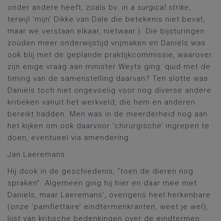
onder andere heeft, zoals bv. in
a surgical strike
,
terwijl ‘mijn’ Dikke van Dale die betekenis niet bevat,
maar we verstaan elkaar, nietwaar.). Die bijsturingen
zouden meer onderwijstijd vrijmaken en Daniëls was
ook blij met de geplande praktijkcommissie, waarover
zijn enige vraag aan minister Weyts ging: quid met de
timing van de samenstelling daarvan? Ten slotte was
Daniëls toch niet ongevoelig voor nog diverse andere
kritieken vanuit het werkveld, die hem en anderen
bereikt hadden. Men was in de meerderheid nog aan
het kijken om ook daarvoor ‘chirurgische’ ingrepen te
doen, eventueel via amendering.
Jan Laeremans
Hij dook in de geschiedenis, “toen de dieren nog
spraken”. Algemeen ging hij hier en daar mee met
Daniëls, maar Laeremans’, overigens heel herkenbare
(onze ‘pamflettaire’ eindtermenkranten, weet je wel),
lijst van kritische bedenkingen over de eindtermen