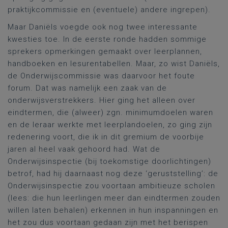
praktijkcommissie en (eventuele) andere ingrepen).
Maar Daniëls voegde ook nog twee interessante
kwesties toe. In de eerste ronde hadden sommige
sprekers opmerkingen gemaakt over leerplannen,
handboeken en lesurentabellen. Maar, zo wist Daniëls,
de Onderwijscommissie was daarvoor het foute
forum. Dat was namelijk een zaak van de
onderwijsverstrekkers. Hier ging het alleen over
eindtermen, die (alweer) zgn. minimumdoelen waren
en de leraar werkte met leerplandoelen, zo ging zijn
redenering voort, die ik in dit gremium de voorbije
jaren al heel vaak gehoord had. Wat de
Onderwijsinspectie (bij toekomstige doorlichtingen)
betrof, had hij daarnaast nog deze ‘geruststelling’: de
Onderwijsinspectie zou voortaan ambitieuze scholen
(lees: die hun leerlingen meer dan eindtermen zouden
willen laten behalen) erkennen in hun inspanningen en
het zou dus voortaan gedaan zijn met het berispen