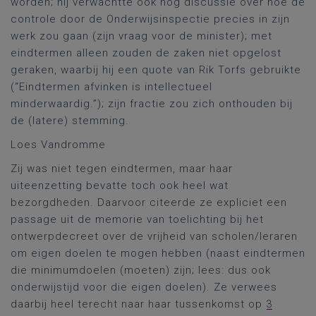
worden; hij verwachtte ook nog discussie over hoe de
controle door de Onderwijsinspectie precies in zijn
werk zou gaan (zijn vraag voor de minister); met
eindtermen alleen zouden de zaken niet opgelost
geraken, waarbij hij een quote van Rik Torfs gebruikte
(“Eindtermen afvinken is intellectueel
minderwaardig.”); zijn fractie zou zich onthouden bij
de (latere) stemming.
Loes Vandromme
Zij was niet tegen eindtermen, maar haar
uiteenzetting bevatte toch ook heel wat
bezorgdheden. Daarvoor citeerde ze expliciet een
passage uit de memorie van toelichting bij het
ontwerpdecreet over de vrijheid van scholen/leraren
om eigen doelen te mogen hebben (naast eindtermen
die minimumdoelen (moeten) zijn; lees: dus ook
onderwijstijd voor die eigen doelen). Ze verwees
daarbij heel terecht naar haar tussenkomst op
3