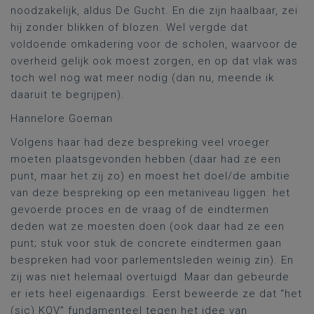
noodzakelijk, aldus De Gucht. En die zijn haalbaar, zei
hij zonder blikken of blozen. Wel vergde dat
voldoende omkadering voor de scholen, waarvoor de
overheid gelijk ook moest zorgen, en op dat vlak was
toch wel nog wat meer nodig (dan nu, meende ik
daaruit te begrijpen).
Hannelore Goeman
Volgens haar had deze bespreking veel vroeger
moeten plaatsgevonden hebben (daar had ze een
punt, maar het zij zo) en moest het doel/de ambitie
van deze bespreking op een metaniveau liggen: het
gevoerde proces en de vraag of de eindtermen
deden wat ze moesten doen (ook daar had ze een
punt; stuk voor stuk de concrete eindtermen gaan
bespreken had voor parlementsleden weinig zin). En
zij was niet helemaal overtuigd. Maar dan gebeurde
er iets heel eigenaardigs. Eerst beweerde ze dat “het
(sic) KOV” fundamenteel tegen het idee van