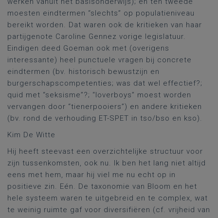
werken vanuit het basisonderwijs); en ten tweede
moesten eindtermen “slechts” op populatieniveau
bereikt worden. Dat waren ook de kritieken van haar
partijgenote Caroline Gennez vorige legislatuur.
Eindigen deed Goeman ook met (overigens
interessante) heel punctuele vragen bij concrete
eindtermen (bv. historisch bewustzijn en
burgerschapscompetenties; was dat wel effectief?;
quid met “seksisme”?; “loverboys” moest worden
vervangen door “tienerpooiers”) en andere kritieken
(bv. rond de verhouding ET-SPET in tso/bso en kso).
Kim De Witte
Hij heeft steevast een overzichtelijke structuur voor
zijn tussenkomsten, ook nu. Ik ben het lang niet altijd
eens met hem, maar hij viel me nu echt op in
positieve zin. Eén. De taxonomie van Bloom en het
hele systeem waren te uitgebreid en te complex, wat
te weinig ruimte gaf voor diversifiëren (cf. vrijheid van