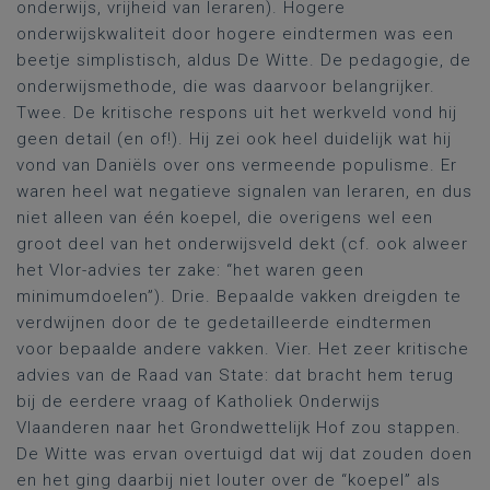
onderwijs, vrijheid van leraren). Hogere
onderwijskwaliteit door hogere eindtermen was een
beetje simplistisch, aldus De Witte. De pedagogie, de
onderwijsmethode, die was daarvoor belangrijker.
Twee. De kritische respons uit het werkveld vond hij
geen detail (en of!). Hij zei ook heel duidelijk wat hij
vond van Daniëls over ons vermeende populisme. Er
waren heel wat negatieve signalen van leraren, en dus
niet alleen van één koepel, die overigens wel een
groot deel van het onderwijsveld dekt (cf. ook alweer
het Vlor-advies ter zake: “het waren geen
minimumdoelen”). Drie. Bepaalde vakken dreigden te
verdwijnen door de te gedetailleerde eindtermen
voor bepaalde andere vakken. Vier. Het zeer kritische
advies van de Raad van State: dat bracht hem terug
bij de eerdere vraag of Katholiek Onderwijs
Vlaanderen naar het Grondwettelijk Hof zou stappen.
De Witte was ervan overtuigd dat wij dat zouden doen
en het ging daarbij niet louter over de “koepel” als