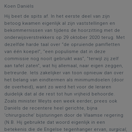
Koen Daniëls
Hij beet de spits af. In het eerste deel van zijn
betoog kwamen eigenlijk al zijn vaststellingen en
bekommernissen van tijdens de hoorzitting met de
onderwijsverstrekkers op 29 oktober 2020 terug. Met
dezelfde harde taal over “de opruiende pamfletten
van één koepel”, “een populisme dat in deze
commissie nog nooit gebruikt was”, “terwijl zij zelf
aan tafel zaten”, wat hij allemaal, naar eigen zeggen,
betreurde. Iets zakelijker van toon opnieuw dan over
het belang van eindtermen als minimumdoelen (door
de overheid), want zo werd het voor de leraren
duidelijk dat al de rest tot hun vrijheid behoorde.
Zoals minister Weyts een week eerder, prees ook
Daniëls de recentere heel gerichte, bijna
‘chirurgische’ bijsturingen door de Vlaamse regering
(N.B. Hij gebruikte dat woord eigenlijk in een
betekenis die de Engelse tegenhanger ervan,
surgical
,