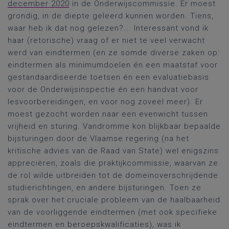
december 2020
in de Onderwijscommissie. Er moest
grondig, in de diepte geleerd kunnen worden. Tiens,
waar heb ik dat nog gelezen?... Interessant vond ik
haar (retorische) vraag of er niet te veel verwacht
werd van eindtermen (en ze somde diverse zaken op:
eindtermen als minimumdoelen én een maatstaf voor
gestandaardiseerde toetsen én een evaluatiebasis
voor de Onderwijsinspectie én een handvat voor
lesvoorbereidingen, en voor nog zoveel meer). Er
moest gezocht worden naar een evenwicht tussen
vrijheid en sturing. Vandromme kon blijkbaar bepaalde
bijsturingen door de Vlaamse regering (na het
kritische advies van de Raad van State) wel enigszins
appreciëren, zoals die praktijkcommissie, waarvan ze
de rol wilde uitbreiden tot de domeinoverschrijdende
studierichtingen, en andere bijsturingen. Toen ze
sprak over het cruciale probleem van de haalbaarheid
van de voorliggende eindtermen (met ook specifieke
eindtermen en beroepskwalificaties), was ik