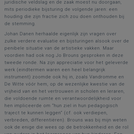
juridische veldslag en de zaak moest nu doorgaan,
mits periodieke bijsturing de volgende jaren: een
houding die zijn fractie zich zou doen onthouden bij
de stemming.
Johan Danen herhaalde eigenlijk zijn vragen over
zulke verdere evaluatie en bijsturingen alsook over de
penibele situatie van de artistieke vakken. Maar
voordien had ook nog Jo Brouns gesproken in deze
tweede ronde. Na zijn appreciatie voor het geleverde
werk (eindtermen waren een heel belangrijk
instrument) zoomde ook hij in, zoals Vandromme en
De Witte vóór hem, op de wezenlijke kwestie van de
vrijheid
van
en het vertrouwen
in
scholen en leraren,
die voldoende ruimte en verantwoordelijkheid voor
hen impliceerde om “hun ziel in hun pedagogisch
traject te kunnen leggen” (cf. ook verdiepen,
verbreden, differentiëren). Brouns was bij mijn weten
ook de enige die wees op de betrokkenheid en de rol