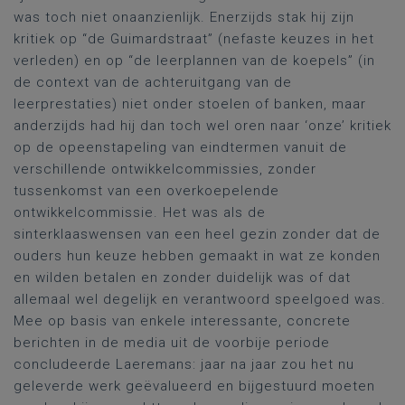
was toch niet onaanzienlijk. Enerzijds stak hij zijn
kritiek op “de Guimardstraat” (nefaste keuzes in het
verleden) en op “de leerplannen van de koepels” (in
de context van de achteruitgang van de
leerprestaties) niet onder stoelen of banken, maar
anderzijds had hij dan toch wel oren naar ‘onze’ kritiek
op de opeenstapeling van eindtermen vanuit de
verschillende ontwikkelcommissies, zonder
tussenkomst van een overkoepelende
ontwikkelcommissie. Het was als de
sinterklaaswensen van een heel gezin zonder dat de
ouders hun keuze hebben gemaakt in wat ze konden
en wilden betalen en zonder duidelijk was of dat
allemaal wel degelijk en verantwoord speelgoed was.
Mee op basis van enkele interessante, concrete
berichten in de media uit de voorbije periode
concludeerde Laeremans: jaar na jaar zou het nu
geleverde werk geëvalueerd en bijgestuurd moeten