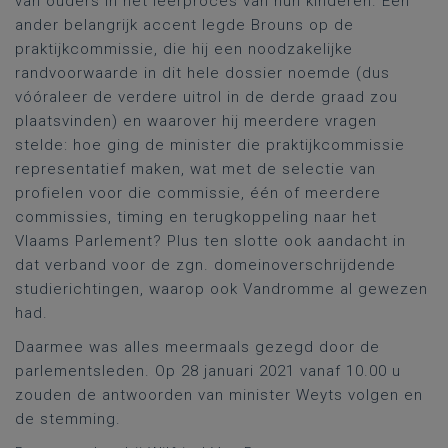
van ouders in het leerproces van hun kinderen. Een
ander belangrijk accent legde Brouns op de
praktijkcommissie, die hij een noodzakelijke
randvoorwaarde in dit hele dossier noemde (dus
vóóraleer de verdere uitrol in de derde graad zou
plaatsvinden) en waarover hij meerdere vragen
stelde: hoe ging de minister die praktijkcommissie
representatief maken, wat met de selectie van
profielen voor die commissie, één of meerdere
commissies, timing en terugkoppeling naar het
Vlaams Parlement? Plus ten slotte ook aandacht in
dat verband voor de zgn. domeinoverschrijdende
studierichtingen, waarop ook Vandromme al gewezen
had.
Daarmee was alles meermaals gezegd door de
parlementsleden. Op 28 januari 2021 vanaf 10.00 u
zouden de antwoorden van minister Weyts volgen en
de stemming.