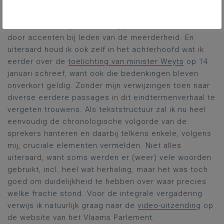
Algemeen was ik weinig verrast door de diverse
tussenkomsten en toch vond ik het boeiend, vooral
door enkele uitspraken van oppositieleden, maar ook
door accenten bij leden van de meerderheid. En
uiteraard houd ik ook zelf in het achterhoofd wat ik
eerder over de
toelichting van minister Weyts
op 14
januari schreef, want ook die bedenkingen bleven
onverkort geldig. Zonder mijn verwijzingen toen naar
diverse eerdere passages in dit eindtermenverhaal te
vergeten trouwens. Als tekststructuur zal ik nu heel
eenvoudig de chronologische volgorde van de
sprekers hanteren en daarbij telkens enkele, volgens
mij, cruciale elementen vermelden. Niet alles
uiteraard, want soms werden er (weer) vele woorden
gebruikt, incl. heel wat herhaling, maar het was toch
goed om duidelijkheid te hebben over waar precies
welke fractie stond. Voor de integrale vergadering
verwijs ik natuurlijk graag naar de
video-uitzending
op
de website van het Vlaams Parlement.