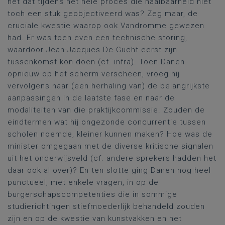
het dat tijdens het hele proces die haalbaarheid niet
toch een stuk geobjectiveerd was? Zeg maar, de
cruciale kwestie waarop ook Vandromme gewezen
had. Er was toen even een technische storing,
waardoor Jean-Jacques De Gucht eerst zijn
tussenkomst kon doen (cf. infra). Toen Danen
opnieuw op het scherm verscheen, vroeg hij
vervolgens naar (een herhaling van) de belangrijkste
aanpassingen in de laatste fase en naar de
modaliteiten van die praktijkcommissie. Zouden de
eindtermen wat hij ongezonde concurrentie tussen
scholen noemde, kleiner kunnen maken? Hoe was de
minister omgegaan met de diverse kritische signalen
uit het onderwijsveld (cf. andere sprekers hadden het
daar ook al over)? En ten slotte ging Danen nog heel
punctueel, met enkele vragen, in op de
burgerschapscompetenties die in sommige
studierichtingen stiefmoederlijk behandeld zouden
zijn en op de kwestie van kunstvakken en het