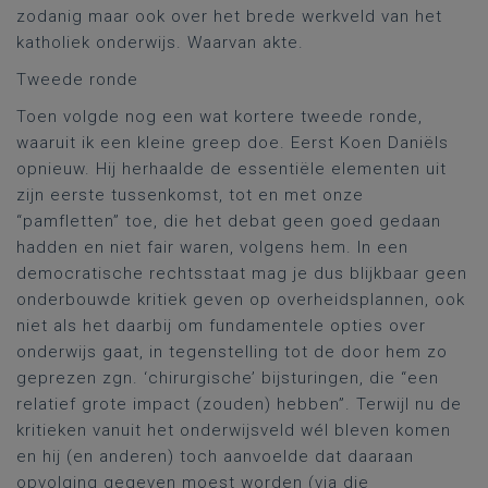
zodanig maar ook over het brede werkveld van het
katholiek onderwijs. Waarvan akte.
Tweede ronde
Toen volgde nog een wat kortere tweede ronde,
waaruit ik een kleine greep doe. Eerst Koen Daniëls
opnieuw. Hij herhaalde de essentiële elementen uit
zijn eerste tussenkomst, tot en met onze
“pamfletten” toe, die het debat geen goed gedaan
hadden en niet fair waren, volgens hem. In een
democratische rechtsstaat mag je dus blijkbaar geen
onderbouwde kritiek geven op overheidsplannen, ook
niet als het daarbij om fundamentele opties over
onderwijs gaat, in tegenstelling tot de door hem zo
geprezen zgn. ‘chirurgische’ bijsturingen, die “een
relatief grote impact (zouden) hebben”. Terwijl nu de
kritieken vanuit het onderwijsveld wél bleven komen
en hij (en anderen) toch aanvoelde dat daaraan
opvolging gegeven moest worden (via die