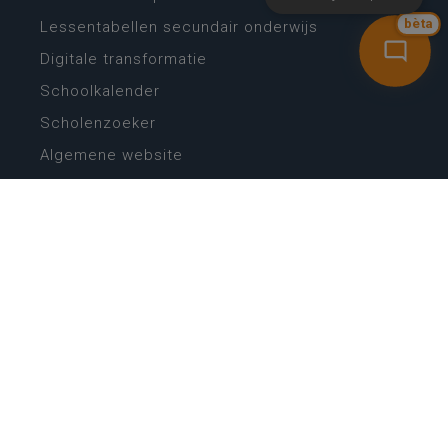
bèta
Lessentabellen secundair onderwijs
Digitale transformatie
Schoolkalender
Scholenzoeker
Algemene website
CONTACT
Wie is wie
Locaties
Algemeen contact
Helpdesk
NIEUWSBRIEF