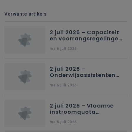
Verwante artikels
2 juli 2026 – Capaciteit
en voorrangsregelingen
in Nederlandstalig
ma 6 juli 2026
secundair onderwijs in
Brussel
2 juli 2026 –
Onderwijsassistenten
en omkadering in
ma 6 juli 2026
kleuteronderwijs
2 juli 2026 – Vlaamse
instroomquota
geneeskunde v.
ma 6 juli 2026
federale RIZIV-
nummers voor