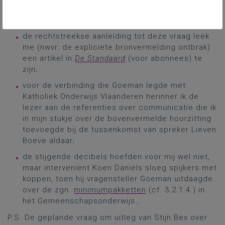
maar een week eerder plaatsgevonden had.
Ik vermeld graag toch nog deze elementen:
de rechtstreekse aanleiding tot deze vraag leek
me (nwvr: de expliciete bronvermelding ontbrak)
een artikel in
De Standaard
(voor abonnees) te
zijn;
voor de verbinding die Goeman legde met
Katholiek Onderwijs Vlaanderen herinner ik de
lezer aan de referenties over communicatie die ik
in mijn stukje over de bovenvermelde hoorzitting
toevoegde bij de tussenkomst van spreker Lieven
Boeve aldaar;
de stijgende decibels hoefden voor mij wel niet,
maar interveniënt Koen Daniëls sloeg spijkers met
koppen, toen hij vragensteller Goeman uitdaagde
over de zgn.
minimumpakketten
(cf. 3.2.1.4.) in
het Gemeenschapsonderwijs…
P.S. De geplande vraag om uitleg van Stijn Bex over