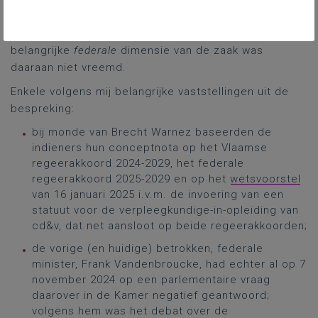
meerderheidspartner cd&v en de Groen-oppositie,
maar ook tussen cd&v en coalitiepartner Vooruit. De
belangrijke
federale
dimensie van de zaak was
daaraan niet vreemd.
Enkele volgens mij belangrijke vaststellingen uit de
bespreking:
bij monde van Brecht Warnez baseerden de
indieners hun conceptnota op het Vlaamse
regeerakkoord 2024-2029, het federale
regeerakkoord 2025-2029 en op het
wetsvoorstel
van 16 januari 2025 i.v.m. de invoering van een
statuut voor de verpleegkundige-in-opleiding van
cd&v, dat net aansloot op beide regeerakkoorden;
de vorige (en huidige) betrokken, federale
minister, Frank Vandenbroucke, had echter al op 7
november 2024 op een parlementaire vraag
daarover in de Kamer negatief geantwoord;
volgens hem was het debat over de