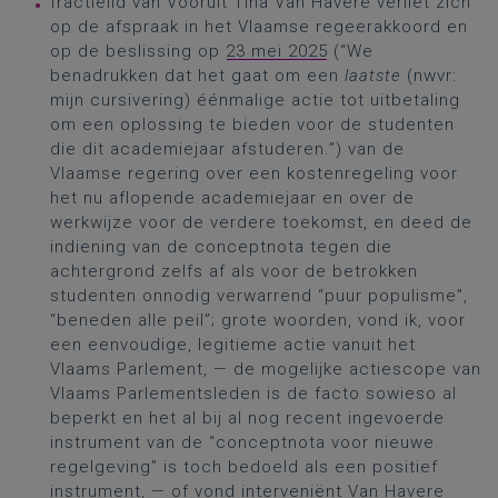
fractielid van Vooruit Tina Van Havere verliet zich
op de afspraak in het Vlaamse regeerakkoord en
op de beslissing op
23 mei 2025
(“We
benadrukken dat het gaat om een
laatste
(nwvr:
mijn cursivering) éénmalige actie tot uitbetaling
om een oplossing te bieden voor de studenten
die dit academiejaar afstuderen.”) van de
Vlaamse regering over een kostenregeling voor
het nu aflopende academiejaar en over de
werkwijze voor de verdere toekomst, en deed de
indiening van de conceptnota tegen die
achtergrond zelfs af als voor de betrokken
studenten onnodig verwarrend “puur populisme”,
“beneden alle peil”; grote woorden, vond ik, voor
een eenvoudige, legitieme actie vanuit het
Vlaams Parlement, — de mogelijke actiescope van
Vlaams Parlementsleden is de facto sowieso al
beperkt en het al bij al nog recent ingevoerde
instrument van de “conceptnota voor nieuwe
regelgeving” is toch bedoeld als een positief
instrument, — of vond interveniënt Van Havere