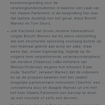
kostenvergoeding voor de
verpleegkundestudenten in kwestie een zaak van
het
Vlaams
Parlement; in de bespreking hier was
dat laatste duidelijk niet het geval, aldus Brecht
Warnez en Tom Seurs;
ook fractielid van Groen Jeremie Vaneeckhout
volgde Brecht Warnez wel bij diens vaststelling
dat een structurele oplossing voorlopig botste op
een federaal gebrek aan actie ter zake, maar
wees dan, ietwat eigenaardig, tegelijk op de
volgens hem verpletterende verantwoordelijkheid
van eerdere (Vlaamse) cd&v-ministers van
Welzijn/Onderwijs wegens hun intussen 9 jaar
oude “belofte”, verweet Warnez dat de indieners
nu op de proppen kwamen met het zwakst
mogelijke parlementaire instrument (‘slechts’ een
conceptnota
dus) en daagde Warnez uit om met
het hele Vlaams Parlement een beroep te doen
op een
resolutie
of zelfs een
decreet
;