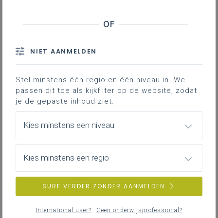
studenten die het diploma van
bachelor in de verpleegkunde
behalen met een
NIET AANMELDEN
studieomvang van 240
Stel minstens één regio en één niveau in. We
studiepunten: een bondig
passen dit toe als kijkfilter op de website, zodat
je de gepaste inhoud ziet.
commentaar
Kies minstens een niveau
Een lange titel hierboven voor eigenlijk een eenvoudig
Kies minstens een regio
en duidelijk probleem, dat weliswaar al enkele jaren
meegesleept wordt. De indiening van de
conceptnota
nu sloot aan bij recente
vragen om uitleg
in de
SURF VERDER ZONDER AANMELDEN
Onderwijscommissie. Hoe eenvoudig en duidelijk de
zaak ook was, ze zorgde hier toch voor enige
International user?
Geen onderwijsprofessional?
politieke commotie, niet alleen tussen