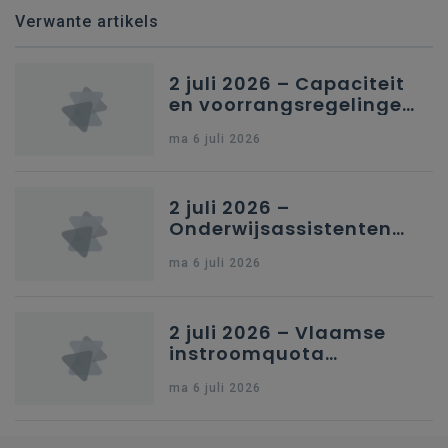
Verwante artikels
2 juli 2026 – Capaciteit
en voorrangsregelingen
in Nederlandstalig
ma 6 juli 2026
secundair onderwijs in
Brussel
2 juli 2026 –
Onderwijsassistenten
en omkadering in
ma 6 juli 2026
kleuteronderwijs
2 juli 2026 – Vlaamse
instroomquota
geneeskunde v.
ma 6 juli 2026
federale RIZIV-
nummers voor
afgestudeerde artsen