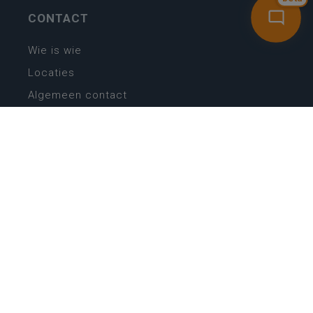
CONTACT
Wie is wie
Locaties
Algemeen contact
Helpdesk
NIEUWSBRIEF
SCHRIJF IN
MIJN.
Beheer
Kijkfilter