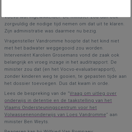
van de audit en het voorstel tot overdracht maakten
wel de vraag over de resterende opdrachten van
Vocvo wat ingewikkelder. De minister zou dan ook
zorgvuldig de nodige tijd nemen om dat uit te klaren.
Zijn administratie was daarmee nu bezig.
Vragensteller Vandromme hoopte dat het kind niet
met het badwater weggegooid zou worden.
Interveniënt Karolien Grosemans vond de zaak ook
belangrijk en vroeg inzage in het auditrapport. De
minister zou dat (en het Vocvo-evaluatierapport),
zonder kinderen weg te gooien, te gepasten tijde aan
het dossier toevoegen. Dus dat kwam in orde.
Lees de bespreking van de “
Vraag om uitleg over
onderwijs in detentie en de taakstelling van het
Vlaams Ondersteuningscentrum voor het
Volwassenenonderwijs van Loes Vandromme
” aan
minister Ben Weyts.
Reageren kan bij Wilfried Van Rompaey: