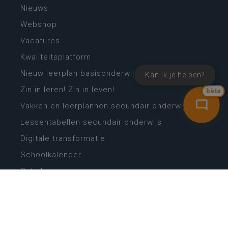
Nieuws
Webshop
Vacatures
Kwaliteitsplatform
Nieuw leerplan basisonderwijs
Kan ik je helpen?
Zin in leren! Zin in leven!
bèta
Vakken en leerplannen secundair onderwijs
Lessentabellen secundair onderwijs
Digitale transformatie
Schoolkalender
Scholenzoeker
Algemene website
CONTACT