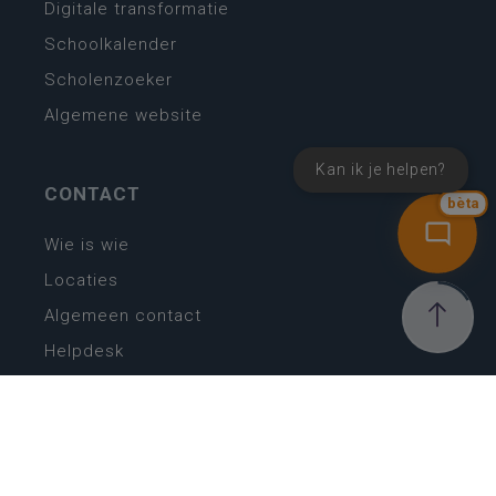
Digitale transformatie
Schoolkalender
Scholenzoeker
Algemene website
Kan ik je helpen?
CONTACT
bèta
Wie is wie
Locaties
Algemeen contact
Helpdesk
NIEUWSBRIEF
SCHRIJF IN