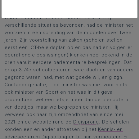
succes van een digitaal project zonder voorgaande.
Het was niet ongebruikelijk dat er wat groeipijnen
waren en omdat scholen zich ter zake in erg
verschillende situaties bevonden, had de minister net
voorzien in een spreiding van de middelen over twee
jaren. Zijn voorstelling van zaken (scholen stellen
eerst een ICT-beleidsplan op en pas nadien volgen er
operationele beslissingen) klonken heel bekend in de
oren vanuit eerdere parlementaire besprekingen. Dat
er op 3.747 schoolbesturen twee klachten van ouders
gegrond waren, had, met wat goede wil, enig zgn.
Contador-gehalte
, -- de minister was niet voor niets
ook minister van Sport en het was in dit geval
procentueel wel een ietsje méér dan de clenbuterol
van destijds, maar we begrepen de minister. Hij
verwees ook naar zijn
omzendbrief
van einde mei
2021 en de website rond de
Digisprong
. De scholen
konden een en ander aftoetsen bij het
Kennis- en
adviescentrum Digisprong
en bij hun verificateur. Er