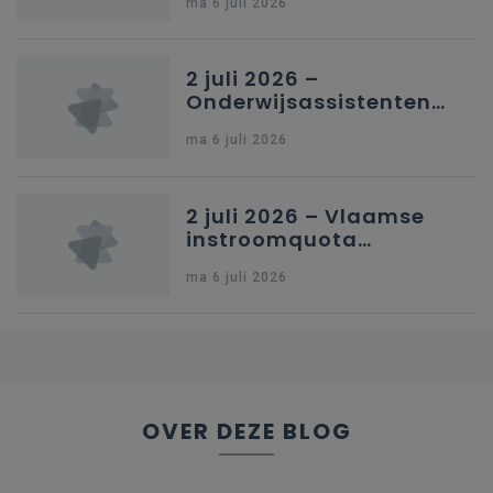
ma 6 juli 2026
secundair onderwijs in
Brussel
2 juli 2026 –
Onderwijsassistenten
en omkadering in
ma 6 juli 2026
kleuteronderwijs
2 juli 2026 – Vlaamse
instroomquota
geneeskunde v.
ma 6 juli 2026
federale RIZIV-
nummers voor
afgestudeerde artsen
OVER DEZE BLOG