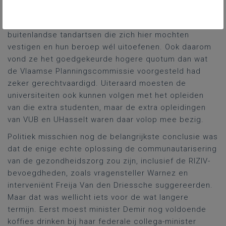
minister Demir zou de zaak nauwgezet opvolgen.
Tussendoor verwees ze daarbij nog naar met name
buitenlandse tandartsen die zich hier mochten
vestigen en hun beroep wél uitoefenen. Ook daarom
vond ze het goedgekeurde hogere quotum dan wat
de Vlaamse Planningscommissie voorgesteld had
zeker gerechtvaardigd. Uiteraard moesten de
universiteiten ook kunnen volgen met het opleiden
van die extra studenten, maar de extra opleidingen
van VUB en UHasselt waren daar volop mee bezig.
Politiek misschien nog de belangrijkste conclusie was
dat de enige echte oplossing de communautarisering
van de gezondheidszorg zou zijn, inclusief de RIZIV-
bevoegdheden, zoals vragensteller Warnez en
interveniënt Freija Van den Driessche suggereerden.
Maar dat was wellicht iets voor de wat langere
termijn. Eerst moest minister Demir nog voldoende
koffies drinken bij haar federale collega-minister