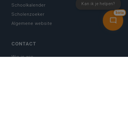
Kan ik je helpen?
Schoolkalender
bèta
Scholenzoeker
Algemene website
CONTACT
Wie is wie
Locaties
Algemeen contact
Helpdesk
NIEUWSBRIEF
SCHRIJF IN