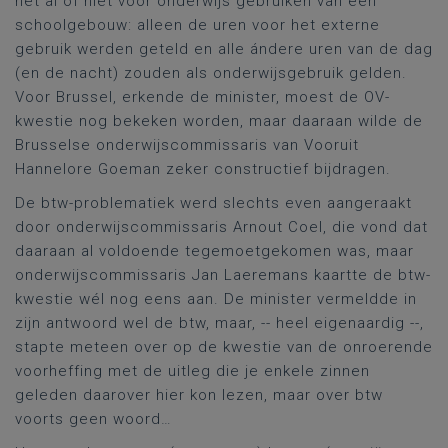
het al of niet voor onderwijs gebruiken van een
schoolgebouw: alleen de uren voor het externe
gebruik werden geteld en alle ándere uren van de dag
(en de nacht) zouden als onderwijsgebruik gelden.
Voor Brussel, erkende de minister, moest de OV-
kwestie nog bekeken worden, maar daaraan wilde de
Brusselse onderwijscommissaris van Vooruit
Hannelore Goeman zeker constructief bijdragen.
De btw-problematiek werd slechts even aangeraakt
door onderwijscommissaris Arnout Coel, die vond dat
daaraan al voldoende tegemoetgekomen was, maar
onderwijscommissaris Jan Laeremans kaartte de btw-
kwestie wél nog eens aan. De minister vermeldde in
zijn antwoord wel de btw, maar, -- heel eigenaardig --,
stapte meteen over op de kwestie van de onroerende
voorheffing met de uitleg die je enkele zinnen
geleden daarover hier kon lezen, maar over btw
voorts geen woord…