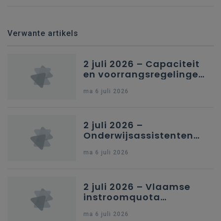
Verwante artikels
2 juli 2026 – Capaciteit
en voorrangsregelingen
in Nederlandstalig
ma 6 juli 2026
secundair onderwijs in
Brussel
2 juli 2026 –
Onderwijsassistenten
en omkadering in
ma 6 juli 2026
kleuteronderwijs
2 juli 2026 – Vlaamse
instroomquota
geneeskunde v.
ma 6 juli 2026
federale RIZIV-