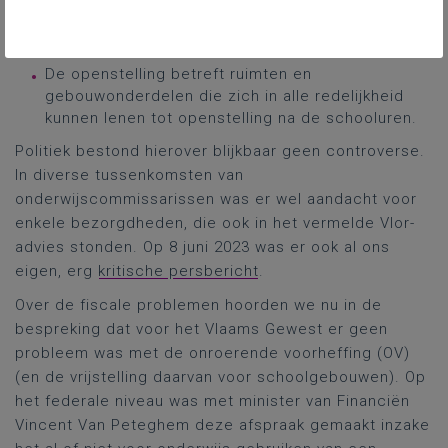
deeltijds kunstonderwijs en de instellingen voor
het volwassenenonderwijs;
De openstelling betreft ruimten en
gebouwonderdelen die zich in alle redelijkheid
kunnen lenen tot openstelling na de schooluren.
Politiek bestond hierover blijkbaar geen controverse.
In diverse tussenkomsten van
onderwijscommissarissen was er wel aandacht voor
enkele bezorgdheden, die ook in het vermelde Vlor-
advies stonden. Op 8 juni 2023 was er ook al ons
eigen, erg
kritische persbericht
.
Over de fiscale problemen hoorden we nu in de
bespreking dat voor het Vlaams Gewest er geen
probleem was met de onroerende voorheffing (OV)
(en de vrijstelling daarvan voor schoolgebouwen). Op
het federale niveau was met minister van Financiën
Vincent Van Peteghem deze afspraak gemaakt inzake