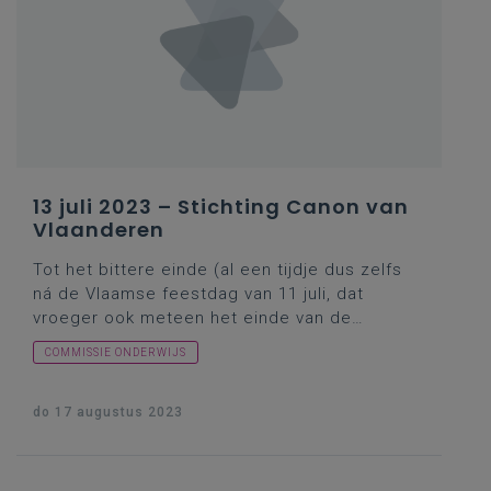
inzake studentenmobiliteit? In de marge:
vragensteller Warnez maakte in zijn inleiding
melding van zijn schriftelijke vraag nr.415 van
3 maart 2023 over dit thema, maar ik denk dat
hij zijn
schriftelijke vraag nr.441
van 16 maart
2023 bedoelde.
13 juli 2023 – Stichting Canon van
Vlaanderen
Tot het bittere einde (al een tijdje dus zelfs
ná de Vlaamse feestdag van 11 juli, dat
vroeger ook meteen het einde van de
Vlaamse parlementaire activiteiten
COMMISSIE ONDERWIJS
betekende) bleven de
onderwijscommissarissen op hun bekende
vragenstellerselan doorgaan … toen ikzelf al
do 17 augustus 2023
enkele dagen de Italiaanse zon had
opgezocht. Vandaar deze kleine
inhaalbeweging (in uitgesteld relais) voor