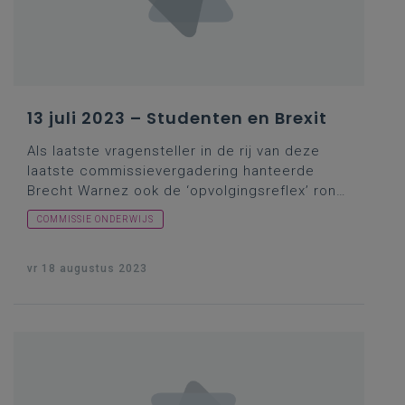
13 juli 2023 – Studenten en Brexit
Als laatste vragensteller in de rij van deze
laatste commissievergadering hanteerde
Brecht Warnez ook de ‘
opvolgingsreflex
’ rond
een fenomeen dat ongetwijfeld in de
COMMISSIE ONDERWIJS
geschiedenisboeken zal belanden en waarvan
heel wat Britten intussen begrepen hebben
dat zij zich destijds toch wel iets op de mouw
vr 18 augustus 2023
laten spelden hebben door diverse politieke
sujetten. Tenminste, over een
hogeronderwijsdimensie van het bedoelde
fenomeen, daarover had vragensteller Warnez
het opnieuw. Hoe zat dat nu met de
samenwerking met het Verenigd Koninkrijk