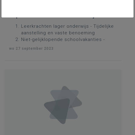
25 augustus tot en met 28
september 2023 - Schriftelijke
vragen
Leerkrachten lager onderwijs - Tijdelijke
aanstelling en vaste benoeming
Niet-gelijklopende schoolvakanties -
Impact op het openbaar vervoer
wo 27 september 2023
Niet-gelijklopende schoolvakanties -
Impact op de toeristische sector
Niet-gelijklopende schoolvakanties -
Impact op het onderwijs
Niet-gelijklopende schoolvakanties -
Impact op de buitenschoolse
kinderopvang
Leerkrachten secundair onderwijs -
Tijdelijke aanstelling en vaste benoeming
Kleuterparticipatie - Stand van zaken
Leerkrachten kleuteronderwijs - Tijdelijke
aanstelling en vaste benoeming
Leerkrachten basisonderwijs - Korte en