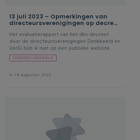
13 juli 2023 – Opmerkingen van
directeursverenigingen op decreet
over deeltijds kunstonderwijs
Het evaluatierapport van het dko-decreet
door de directeursverenigingen
Denkbeeld
en
VerDi heb ik niet op een publieke website
teruggevonden. Alleen bij
VerDi
werd er op 30
COMMISSIE ONDERWIJS
januari 2023 melding gemaakt van de bewuste
evaluatie en een besloten Facebook-groep.
Vragensteller Krekels gaf in haar inleiding wel
vr 18 augustus 2023
een aantal kritische elementen uit die
evaluatie. Wat ging minister Weyts daarmee
doen? Op 9 mei 2023 had de Vlor over het
thema een
symposium
georganiseerd en ik
herinnerde me een stevige opiniebijdrage van
Wim Chielens in
De Standaard
(voor
abonnees).