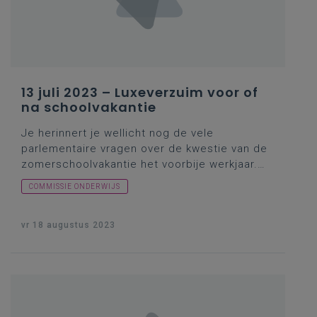
parlementaire verslag zelf… Maar wat dacht
minister Weyts over de zaak?
13 juli 2023 – Luxeverzuim voor of
na schoolvakantie
Je herinnert je wellicht nog de vele
parlementaire vragen over de kwestie van de
zomerschoolvakantie het voorbije werkjaar.
De vragen om uitleg hier nu pasten enigszins
COMMISSIE ONDERWIJS
in diezelfde context, maar gingen eigenlijk
terug op nog een oudere vakantiekwestie,
waarover in het verleden elk jaar rond
vr 18 augustus 2023
vakantieperiodes enkele parlementsleden wel
in de pen kropen. Over dat zgn. luxeverzuim
(nwvr: wat vroeger op reis vertrekken dan de
eigenlijke schoolvakanties (lees: nog in het
laag seizoen) is in de toeristische sector nu