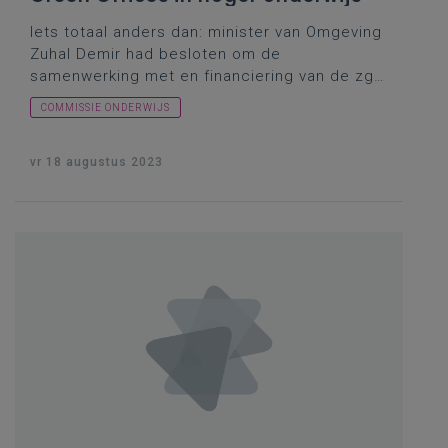
Iets totaal anders dan: minister van Omgeving
Zuhal Demir had besloten om de
samenwerking met en financiering van de zgn.
Green Offices
(lees: afdelingen van
COMMISSIE ONDERWIJS
universiteiten en hogescholen die zich richten
op duurzaamheid in het hoger onderwijs) stop
te zetten. Wat wist de minister van Onderwijs
vr 18 augustus 2023
daarover?