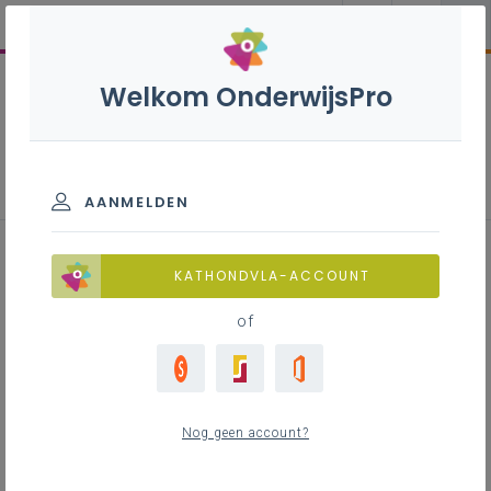
Welkom OnderwijsPro
Parlementaire activiteiten
schooljaren 2020-2023
AANMELDEN
KATHONDVLA-ACCOUNT
of
Alle
903
Commissie
644
Nog geen account?
Onderwijs