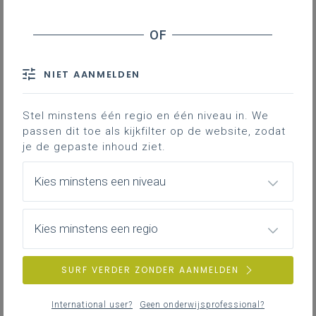
Plenaire
148
vergadering
Schriftelijke
90
NIET AANMELDEN
vragen
Stel minstens één regio en één niveau in. We
passen dit toe als kijkfilter op de website, zodat
je de gepaste inhoud ziet.
Kies minstens een niveau
Kies minstens een regio
SURF VERDER ZONDER AANMELDEN
International user?
Geen onderwijsprofessional?