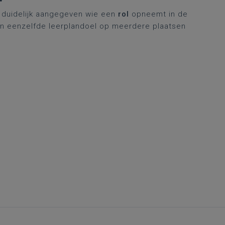
t duidelijk aangegeven wie een
rol
opneemt in de
Je kan eenzelfde leerplandoel op meerdere plaatsen