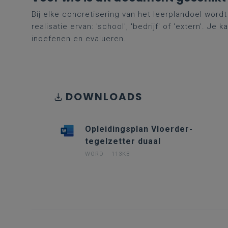
Bij elke concretisering van het leerplandoel word
realisatie ervan: 'school', 'bedrijf' of 'extern’. 
inoefenen en evalueren.
DOWNLOADS
Opleidingsplan Vloerder-
tegelzetter duaal
WORD
113KB