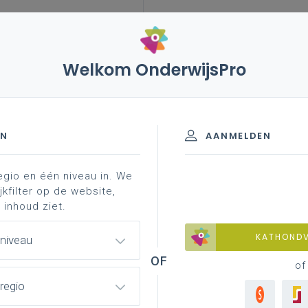
Welkom OnderwijsPro
leerplannen
vakken en leerplannen 7de
isinformatie
opleidingsplan vloerder-
e leerjaar
EN
AANMELDEN
egio en één niveau in. We
materiaal
achtergrond
professionalisering
jkfilter op de website,
 inhoud ziet.
KATHOND
 niveau
zetter duaal
of
regio