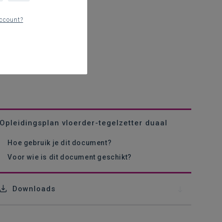
ccount?
Opleidingsplan vloerder-tegelzetter duaal
Hoe gebruik je dit document?
Voor wie is dit document geschikt?
Downloads