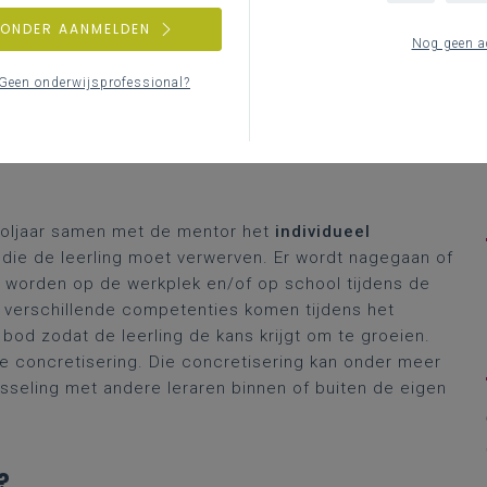
ent van het opleidingsplan Vloerder-
ZONDER AANMELDEN
Nog geen a
Geen onderwijsprofessional?
chooljaar samen met de mentor het
individueel
 die de leerling moet verwerven. Er wordt nagegaan of
 worden op de werkplek en/of op school tijdens de
 verschillende competenties komen tijdens het
bod zodat de leerling de kans krijgt om te groeien.
re concretisering. Die concretisering kan onder meer
wisseling met andere leraren binnen of buiten de eigen
?