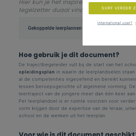
Hier kun je het inspirerend startdocum
SURF VERDER 
tegelzetter duaal vinden.
International user?
Gekoppelde leerplannen
Hoe gebruik je dit document?
De trajectbegeleider vult bij de start van het s
opleidingsplan
in waarin de leerplandoelen staan
al de competenties ingeoefend en bereikt kunnen
lessen beroepsgerichte of algemene vorming. De
leertraject van de jongere meer dan één keer aan 
Per leerplandoel is er ruimte voorzien voor verde
vorm krijgen door de expertise van de leraar, uit
school en de wenken uit het leerplan.
Voor wie is dit document geschikt