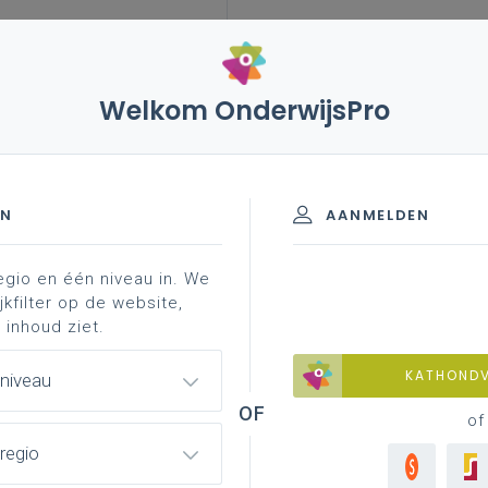
Welkom OnderwijsPro
EN
AANMELDEN
egio en één niveau in. We
jkfilter op de website,
 inhoud ziet.
KATHOND
 niveau
of
regio