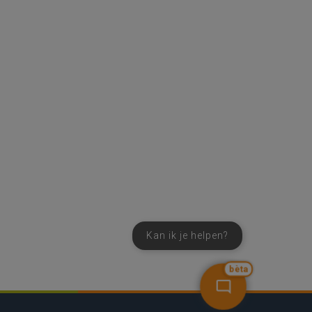
Kan ik je helpen?
bèta