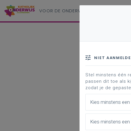
VOOR DE ONDERWIJS
PROFESSIONAL
NIET AANMELD
Stel minstens één r
passen dit toe als ki
zodat je de gepaste
Kies minstens een
Kies minstens een 