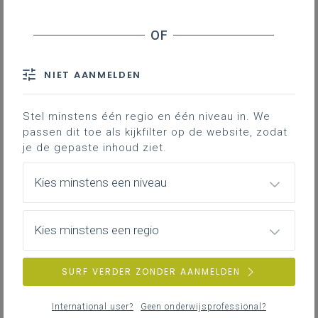
totaalleerplan voor katholiek
basisonderwijs. De Vlaamse
regering keurde Zill in september
2017 goed op advies van de
NIET AANMELDEN
onderwijsinspectie. Het leerplan is
volledig digitaal te vinden op de
Stel minstens één regio en één niveau in. We
ZillSite
.
passen dit toe als kijkfilter op de website, zodat
je de gepaste inhoud ziet.
Kies minstens een niveau
Kies minstens een regio
SURF VERDER ZONDER AANMELDEN
International user?
Geen onderwijsprofessional?