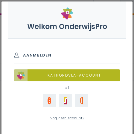
Welkom OnderwijsPro
Naar Zill-site
AANMELDEN
Naar Zill-site
KATHONDVLA-ACCOUNT
of
Inhoudstafel
Nog geen account?
Vanaf 1 september 2020 is Zin in
leren! Zin in leven! (Zill) het unieke