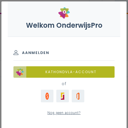
Welkom OnderwijsPro
Esthetica Co - 3de graad -
D-finaliteit
AANMELDEN
KATHONDVLA-ACCOUNT
of
Lesidee: Mode Matters
Nog geen account?
Inhoudstafel