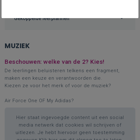
Gekoppelde leerplannen
MUZIEK
Beschouwen: welke van de 2? Kies!
De leerlingen beluisteren telkens een fragment,
maken een keuze en verantwoorden die.
Kiezen ze voor het merk of voor de muziek?
Air Force One OF My Adidas?
Hier staat ingevoegde content uit een social
media netwerk dat cookies wil schrijven of
uitlezen. Je hebt hiervoor geen toestemming