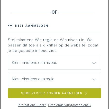
MUZIEK
BEELD
DANS
REFLECTIE
NIET AANMELDEN
Is mode belangrijk voor jou? Sta je uren
Stel minstens één regio en één niveau in. We
voor de spiegel of neem je het eerste, het
passen dit toe als kijkfilter op de website, zodat
je de gepaste inhoud ziet.
beste uit de kast?
Welke connectie is er tussen mode en
Kies minstens een niveau
muziek? Tussen mode en ballet? Tussen
mode en beeldende kunst?
Je komt het allemaal te weten in deze les.
Kies minstens een regio
Neem je winkelmand en shop de perfecte
SURF VERDER ZONDER AANMELDEN
les bij elkaar. Zorg je ervoor dat de
leerlingen beschouwen, creëren én
International user?
Geen onderwijsprofessional?
reflecteren?