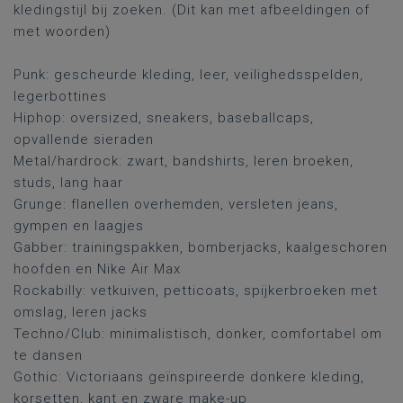
kledingstijl bij zoeken. (Dit kan met afbeeldingen of
met woorden)
Punk: gescheurde kleding, leer, veilighedsspelden,
legerbottines
Hiphop: oversized, sneakers, baseballcaps,
opvallende sieraden
Metal/hardrock: zwart, bandshirts, leren broeken,
studs, lang haar
Grunge: flanellen overhemden, versleten jeans,
gympen en laagjes
Gabber: trainingspakken, bomberjacks, kaalgeschoren
hoofden en Nike Air Max
Rockabilly: vetkuiven, petticoats, spijkerbroeken met
omslag, leren jacks
Techno/Club: minimalistisch, donker, comfortabel om
te dansen
Gothic: Victoriaans geïnspireerde donkere kleding,
korsetten, kant en zware make-up