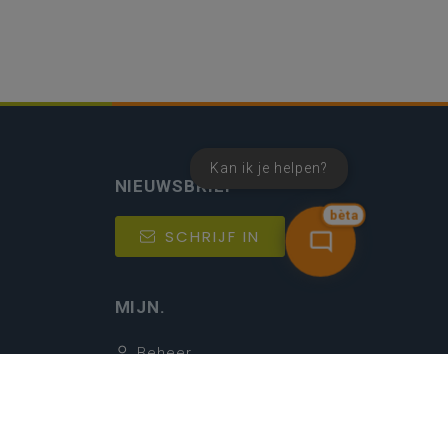
Kan ik je helpen?
NIEUWSBRIEF
bèta
SCHRIJF IN
MIJN.
Beheer
Kijkfilter