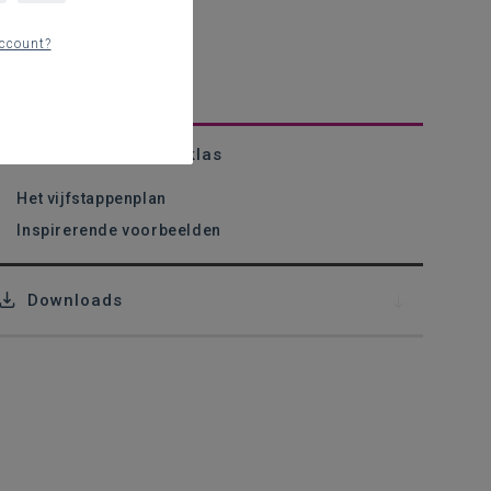
ccount?
Literatuur in de talenklas
Het vijfstappenplan
Inspirerende voorbeelden
Downloads