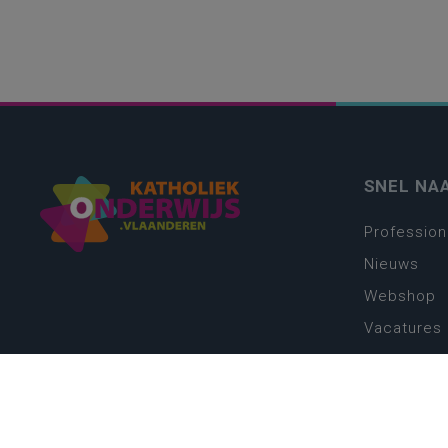
SNEL NA
Profession
Nieuws
Webshop
Vacatures
Kwaliteits
Nieuw leer
Zin in leren