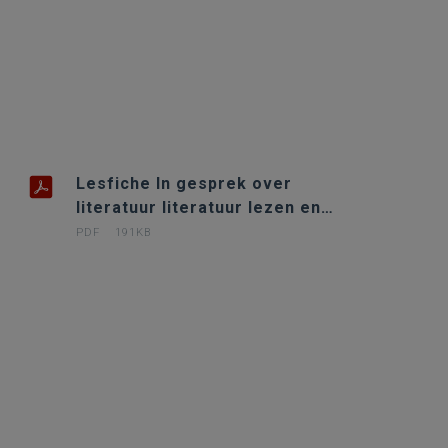
Lesfiche In gesprek over
literatuur literatuur lezen en
luisteren
PDF
191KB