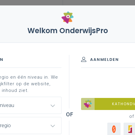
Welkom OnderwijsPro
nklas
EN
AANMELDEN
egio en één niveau in. We
jkfilter op de website,
 inhoud ziet.
leving aan in de klas? Het Centrum voor
KATHOND
 niveau
en ontwikkelde een vijfstappenplan om
of
op het bereiken van talige, literaire en
regio
hier uitgewerkte lessen op basis van het