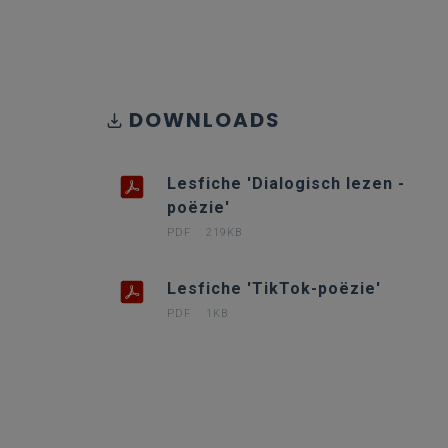
DOWNLOADS
Lesfiche 'Dialogisch lezen -
poëzie'
PDF
219KB
Lesfiche 'TikTok-poëzie'
PDF
1KB