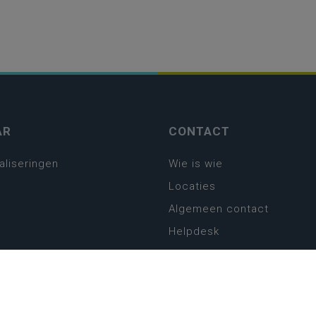
AR
CONTACT
aliseringen
Wie is wie
Locaties
Algemeen contact
Helpdesk
platform
plan basisonderwijs
! Zin in leven!