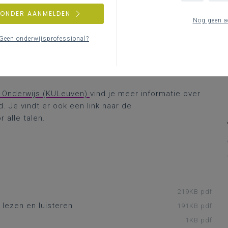
de website van de KU Leuven.
ZONDER AANMELDEN
Nog geen a
Geen onderwijsprofessional?
n Onderwijs (KULeuven)
vind je meer informatie over
. Je vindt er ook een link naar de
 alle talen.
219KB pdf
r lezen en luisteren
191KB pdf
1KB pdf