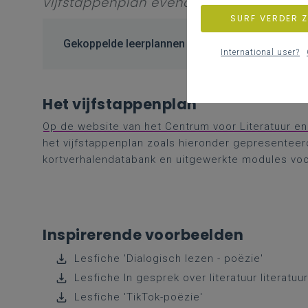
vijfstappenplan evenals een link naar 
SURF VERDER 
Gekoppelde leerplannen
International user?
Het vijfstappenplan
Op de website van het Centrum voor Literatuur e
het vijfstappenplan zoals hieronder gepresenteerd
kortverhalendatabank en uitgewerkte modules voor
Inspirerende voorbeelden
Lesfiche 'Dialogisch lezen - poëzie'
Lesfiche In gesprek over literatuur literatuu
Lesfiche 'TikTok-poëzie'