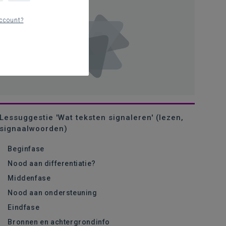
ccount?
Lessuggestie 'Wat teksten signaleren' (lezen,
signaalwoorden)
Beginfase
Nood aan differentiatie?
Middenfase
Nood aan ondersteuning
Eindfase
Bronnen en achtergrondinfo