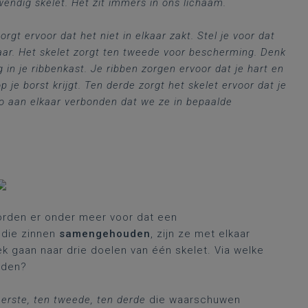
endig skelet. Het zit immers in ons lichaam.
gt ervoor dat het niet in elkaar zakt. Stel je voor dat
lkaar. Het skelet zorgt ten tweede voor bescherming. Denk
g in je ribbenkast. Je ribben zorgen ervoor dat je hart en
 je borst krijgt. Ten derde zorgt het skelet ervoor dat je
 zo aan elkaar verbonden dat we ze in bepaalde
orden er onder meer voor dat een
 die zinnen
samengehouden
, zijn ze met elkaar
 gaan naar drie doelen van één skelet. Via welke
inden?
erste, ten tweede, ten derde
die waarschuwen