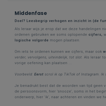
Middenfase
Doel? Leesbegrip verhogen en inzicht in (de f
Als leraar wijs je erop dat we deze handelingen ni
ordenen gebruiken we soms oplopende
cijfers,
w
logische volgorde
mogen plaatsen.
Om iets te ordenen kunnen we cijfers, maar ook
w
verder, vervolgens, uiteindelijk, tot slot.
Als leraar t
vorige oefening kan plaatsen ...
Voorbeeld:
Eerst
scrol ik op TikTok of Instagram. I
Je benadrukt best dat de woorden van tijd geen v
de persoonsvorm, hier ‘snooze’, soms in het begin
onderwerp, hier ‘ik’, naar achteren en vinden we 