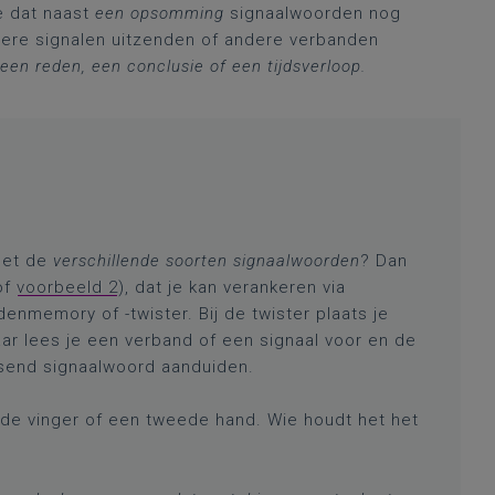
e dat naast
een opsomming
signaalwoorden nog
ere signalen uitzenden of andere verbanden
 een reden, een conclusie of een tijdsverloop.
met de
verschillende soorten signaalwoorden
? Dan
of
voorbeeld 2
), dat je kan verankeren via
nmemory of -twister. Bij de twister plaats je
ar lees je een verband of een signaal voor en de
ssend signaalwoord aanduiden.
nde vinger of een tweede hand. Wie houdt het het