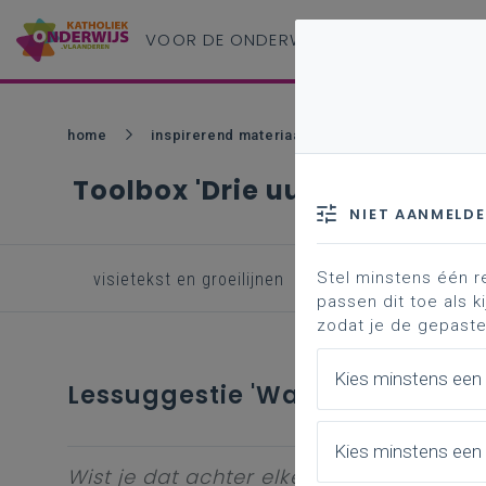
VOOR DE ONDERWIJS
PROFESSIONAL
home
inspirerend materiaal
lessuggestie 'wat t
Toolbox 'Drie uur extra Nede
NIET AANMELD
Stel minstens één r
visietekst en groeilijnen
inspirerend materi
passen dit toe als ki
zodat je de gepaste
Kies minstens een
Lessuggestie 'Wat teksten sign
Kies minstens een 
Wist je dat achter elke goede tekst een s