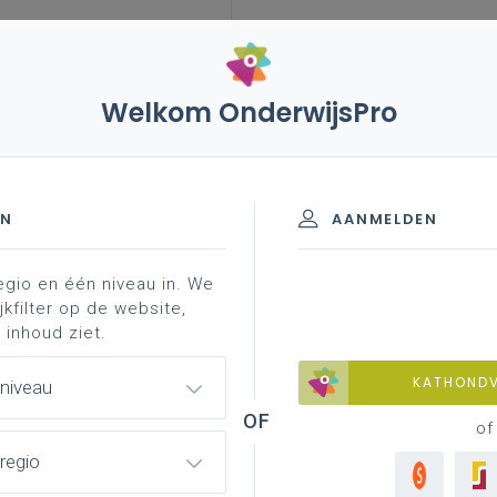
Welkom OnderwijsPro
eksten signaleren' (lezen, signaalwoorden)
rlands'
EN
AANMELDEN
egio en één niveau in. We
aal
professionalisering
jkfilter op de website,
 inhoud ziet.
KATHOND
 niveau
aleren' (lezen, signaalwoorden)
of
regio
kelet schuilt, dat niet uit botten, maar uit