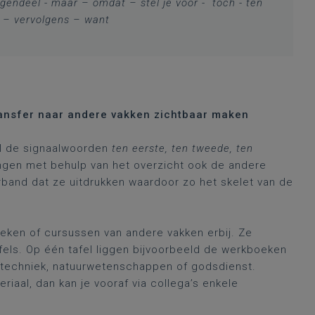
gendeel - maar – omdat – stel je voor - toch - ten
r – vervolgens – want
ansfer naar andere vakken zichtbaar maken
al de signaalwoorden
ten eerste, ten tweede, ten
lingen met behulp van het overzicht ook de andere
verband dat ze uitdrukken waardoor zo het skelet van de
eken of cursussen van andere vakken erbij. Ze
fels. Op één tafel liggen bijvoorbeeld de werkboeken
 techniek, natuurwetenschappen of godsdienst.
iaal, dan kan je vooraf via collega’s enkele