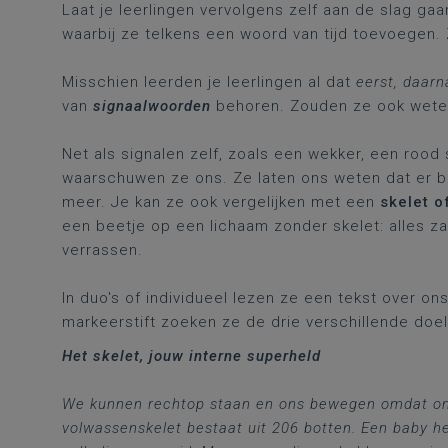
Laat je leerlingen vervolgens zelf aan de slag ga
waarbij ze telkens een woord van tijd toevoegen. 
Misschien leerden je leerlingen al dat
eerst, daarna
van
signaalwoorden
behoren. Zouden ze ook wet
Net als signalen zelf, zoals een wekker, een rood s
waarschuwen ze ons. Ze laten ons weten dat er b
meer. Je kan ze ook vergelijken met een
skelet o
een beetje op een lichaam zonder skelet: alles zakt
verrassen.
In duo's of individueel lezen ze een tekst over o
markeerstift zoeken ze de drie verschillende doel
Het skelet, jouw interne superheld
We kunnen rechtop staan en ons bewegen omdat ons 
volwassenskelet bestaat uit 206 botten. Een baby hee