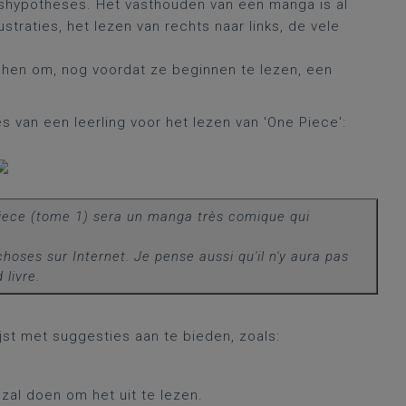
eshypotheses. Het vasthouden van een manga is al
traties, het lezen van rechts naar links, de vele
 hen om, nog voordat ze beginnen te lezen, een
van een leerling voor het lezen van 'One Piece':
Piece (tome 1) sera un manga très comique qui
choses sur Internet. Je pense aussi qu'il n'y aura pas
 livre.
st met suggesties aan te bieden, zoals:
zal doen om het uit te lezen.