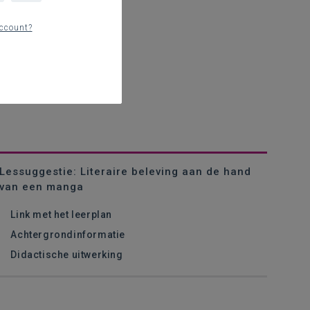
ccount?
Lessuggestie: Literaire beleving aan de hand
van een manga
Link met het leerplan
Achtergrondinformatie
Didactische uitwerking