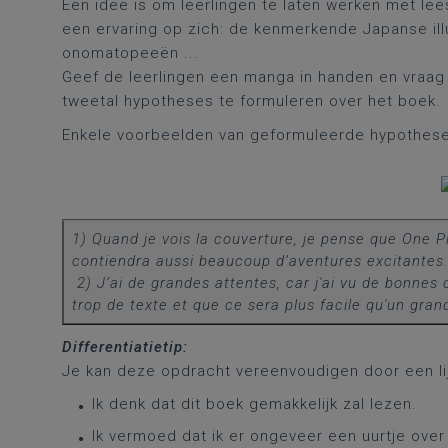
Een idee is om leerlingen te laten werken met le
een ervaring op zich: de kenmerkende Japanse illus
onomatopeeën ...
Geef de leerlingen een manga in handen en vraag
tweetal hypotheses te formuleren over het boek.
Enkele voorbeelden van geformuleerde hypotheses 
1) Quand je vois la couverture, je pense que One 
contiendra aussi beaucoup d’aventures excitantes.
2) J’ai de grandes attentes, car j'ai vu de bonnes 
trop de texte et que ce sera plus facile qu'un grand
Differentiatietip:
Je kan deze opdracht vereenvoudigen door een lij
Ik denk dat dit boek gemakkelijk zal lezen.
Ik vermoed dat ik er ongeveer een uurtje over 