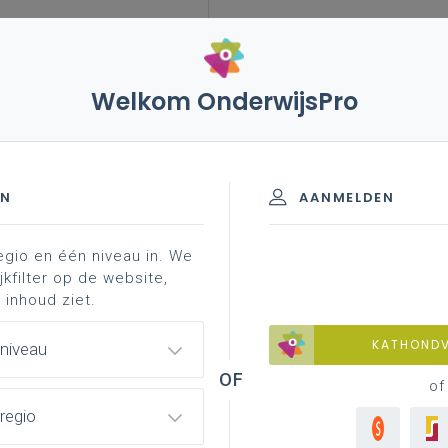
Welkom OnderwijsPro
leerplannen
vakken en leerplannen 2de graad
materiaal
lessuggest ...
naliteit
EN
AANMELDEN
egio en één niveau in. We
materiaal
achtergrond
professionalisering
jkfilter op de website,
 inhoud ziet.
KATHOND
 niveau
ing aan de hand van een manga
of
regio