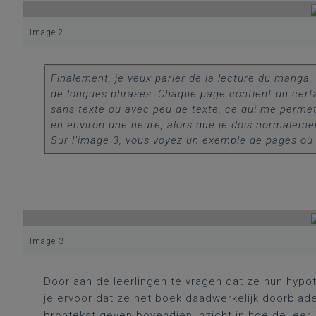
Image 2
Finalement, je veux parler de la lecture du manga. 
de longues phrases. Chaque page contient un cert
sans texte ou avec peu de texte, ce qui me permet d
en environ une heure, alors que je dois normaleme
Sur l’image 3, vous voyez un exemple de pages où i
Image 3
Door aan de leerlingen te vragen dat ze hun hy
je ervoor dat ze het boek daadwerkelijk doorblad
brontekst geven bovendien inzicht in hoe de leerl