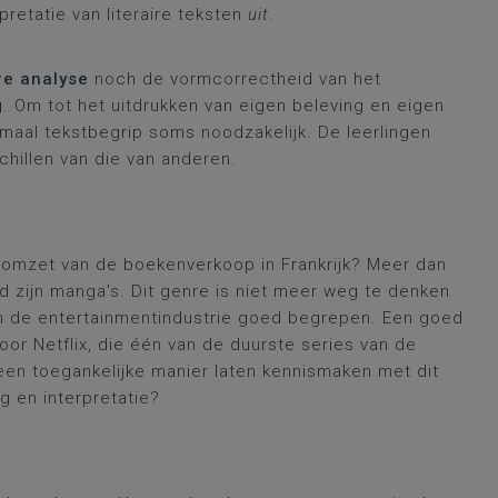
pretatie van literaire teksten
uit
.
ire analyse
noch de vormcorrectheid van het
g
. Om tot het uitdrukken van eigen beleving en eigen
nimaal tekstbegrip soms noodzakelijk. De leerlingen
chillen van die van anderen.
 omzet van de boekenverkoop in Frankrijk? Meer dan
and zijn manga's. Dit genre is niet meer weg te denken
in de entertainmentindustrie goed begrepen. Een goed
or Netflix, die één van de duurste series van de
 een toegankelijke manier laten kennismaken met dit
ng en interpretatie?