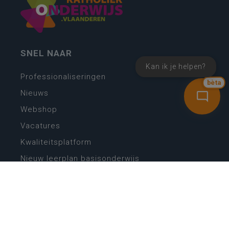
SNEL NAAR
Kan ik je helpen?
Professionaliseringen
bèta
Nieuws
Webshop
Vacatures
Kwaliteitsplatform
Nieuw leerplan basisonderwijs
Zin in leren! Zin in leven!
Vakken en leerplannen secundair onderwijs
Lessentabellen secundair onderwijs
Digitale transformatie