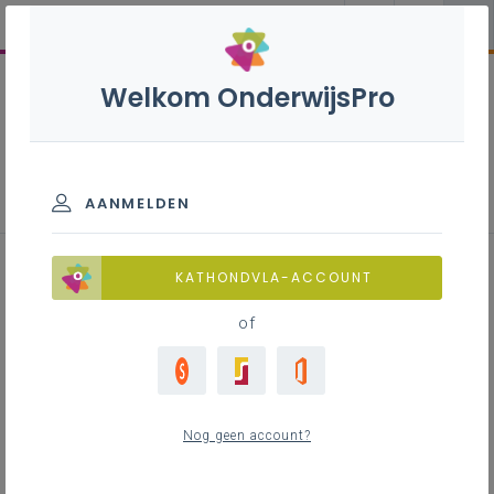
Welkom OnderwijsPro
Inspirerend materiaal
AANMELDEN
Lesfiche 'Boekentarot' (literatuur
KATHONDVLA-ACCOUNT
en creatief schrijven)
of
Inhoudstafel
Nog geen account?
Downloads