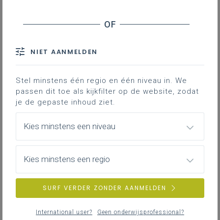
In deze les maken je leerlingen kennis met
tarot en ontwerpen ze hun eigen kaartspel
gebaseerd op hun favoriete romans. Zo
NIET AANMELDEN
leren ze op een creatieve manier in
interactie te gaan over de relevantie van
Stel minstens één regio en één niveau in. We
literaire teksten.
passen dit toe als kijkfilter op de website, zodat
je de gepaste inhoud ziet.
Gekoppelde leerplannen
Kies minstens een niveau
Kies minstens een regio
Lesfiche 'Boekentarot'
171KB pdf
SURF VERDER ZONDER AANMELDEN
Artikel 'Hoe tarot een tool voor zelfzorg werd'
190KB pdf
Voorbeeldkaarten
5MB pdf
International user?
Geen onderwijsprofessional?