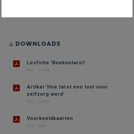
Algemene handleiding tarot
220KB pdf
DOWNLOADS
Lesfiche 'Boekentarot'
PDF
171KB
Artikel 'Hoe tarot een tool voor
zelfzorg werd'
PDF
190KB
Voorbeeldkaarten
PDF
5MB