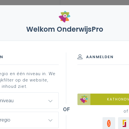
Welkom OnderwijsPro
leerplannen
vakken en leerplannen 3de graad
it
basisinformatie
leerplan(n ...
 S - 3de graad - A-finaliteit
EN
AANMELDEN
egio en één niveau in. We
materiaal
achtergrond
faq
professionaliser
jkfilter op de website,
 inhoud ziet.
KATHOND
 niveau
udsmechanica auto
of
regio