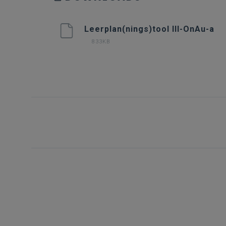
Leerplan(nings)tool III-OnAu-a
833KB