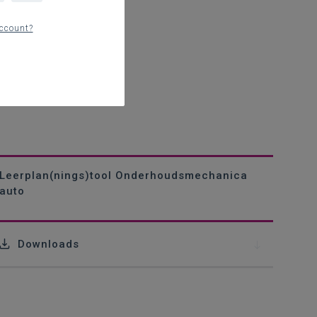
ccount?
Leerplan(nings)tool Onderhoudsmechanica
auto
Downloads