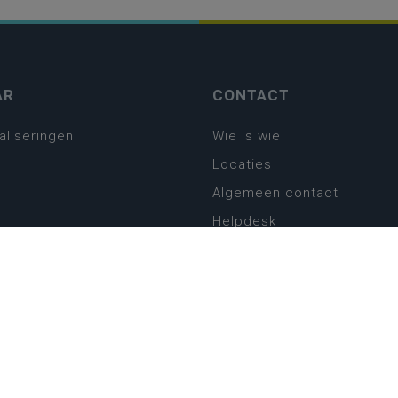
AR
CONTACT
aliseringen
Wie is wie
Locaties
Algemeen contact
Helpdesk
platform
plan basisonderwijs
! Zin in leven!
leerplannen secundair
llen secundair onderwijs