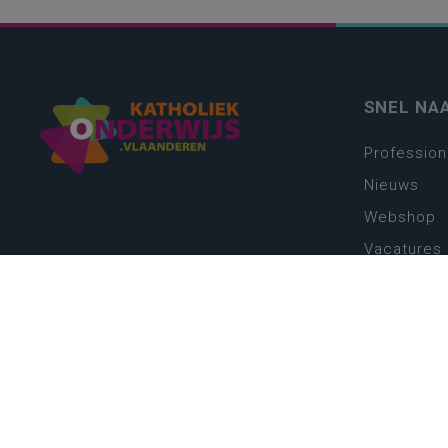
SNEL NA
Profession
Nieuws
Webshop
Vacatures
Kwaliteits
Nieuw leer
Zin in leren
Vakken en 
onderwijs
Lessentabe