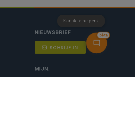
Kan ik je helpen?
NIEUWSBRIEF
bèta
SCHRIJF IN
MIJN.
Beheer
Kijkfilter