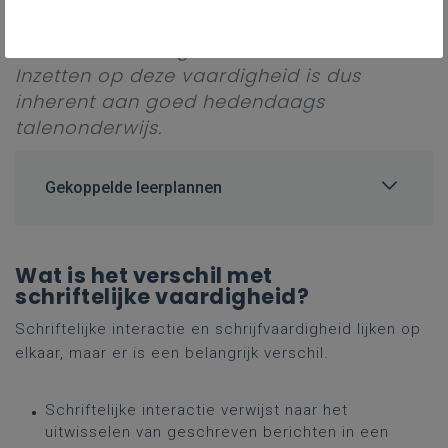
situaties waarin formeel aan schriftelijke
interactie wordt gedaan ook authentiek.
Inzetten op deze vaardigheid is dus
inherent aan goed hedendaags
talenonderwijs.
Gekoppelde leerplannen
Wat is het verschil met
schriftelijke vaardigheid?
Schriftelijke interactie en schrijfvaardigheid lijken op
elkaar, maar er is een belangrijk verschil.
Schriftelijke interactie verwijst naar het
uitwisselen van geschreven berichten in een