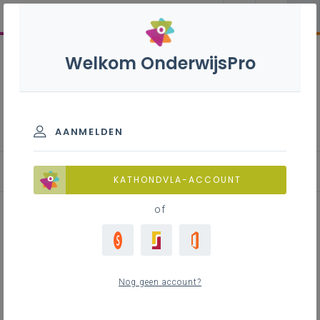
Welkom OnderwijsPro
Engels B+S - 3de graad -
D/A-finaliteit
AANMELDEN
KATHONDVLA-ACCOUNT
of
Leerplandoel in de kijker:
schriftelijke interactie
Nog geen account?