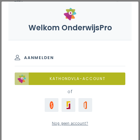
Filter
wis alle
ZOEK TOT 12 MAANDEN TERUG
Welkom OnderwijsPro
Cementgebonden voeger - 2de
graad - A-finaliteit
AANMELDEN
TOON RESULTATEN
KATHONDVLA-ACCOUNT
of
Nieuws
0
nieuwste
Nog geen account?