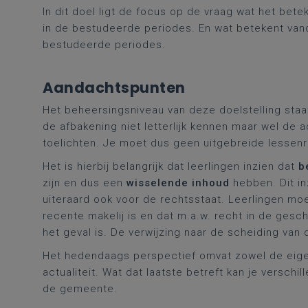
In dit doel ligt de focus op de vraag wat het be
in de bestudeerde periodes. En wat betekent vanda
bestudeerde periodes.
Aandachtspunten
Het beheersingsniveau van deze doelstelling sta
de afbakening niet letterlijk kennen maar wel de
toelichten. Je moet dus geen uitgebreide lessen
Het is hierbij belangrijk dat leerlingen inzien dat
b
zijn en dus een
wisselende inhoud
hebben. Dit inz
uiteraard ook voor de rechtsstaat. Leerlingen mo
recente makelij is en dat m.a.w. recht in de gesc
het geval is. De verwijzing naar de scheiding van 
Het hedendaags perspectief omvat zowel de eigen 
actualiteit. Wat dat laatste betreft kan je versch
de gemeente.