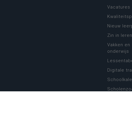
Vacatures
Kwaliteits
Nieuw leer
Zin in leren
Vakken en 
onderwijs
Lessentabe
Digitale tr
Schoolkal
Scholenzo
Algemene 
Disclaimer
Priva
Katholiek Onderwijs Vlaanderen
- © 2026