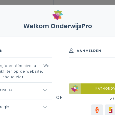
Welkom OnderwijsPro
landoel 22
EN
AANMELDEN
egio en één niveau in. We
jkfilter op de website,
 inhoud ziet.
de werking van de democratische
KATHOND
 niveau
of
regio