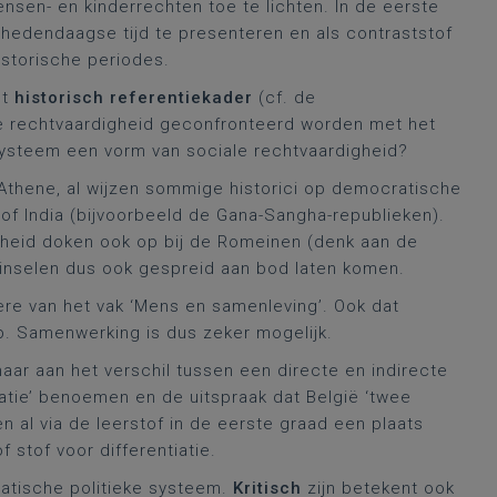
nsen- en kinderrechten toe te lichten. In de eerste
hedendaagse tijd te presenteren en als contraststof
istorische periodes.
et
historisch referentiekader
(cf. de
le rechtvaardigheid geconfronteerd worden met het
 systeem een vorm van sociale rechtvaardigheid?
thene, al wijzen sommige historici op democratische
f India (bijvoorbeeld de Gana-Sangha-republieken).
gheid doken ook op bij de Romeinen (denk aan de
inselen dus ook gespreid aan bod laten komen.
ere van het vak ‘Mens en samenleving’. Ook dat
p. Samenwerking is dus zeker mogelijk.
aar aan het verschil tussen een directe en indirecte
atie’ benoemen en de uitspraak dat België ‘twee
n al via de leerstof in de eerste graad een plaats
f stof voor differentiatie.
ratische politieke systeem.
Kritisch
zijn betekent ook