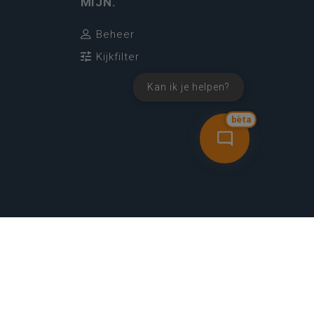
MIJN.
Beheer
Kijkfilter
Kan ik je helpen?
bèta