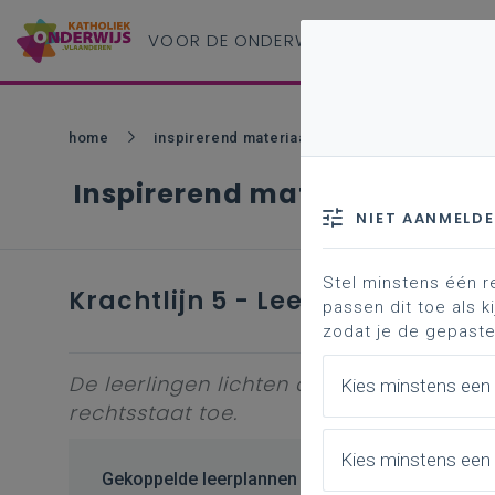
VOOR DE ONDERWIJS
PROFESSIONAL
home
inspirerend materiaal
krachtlijn 5 - leerp
Inspirerend materiaal
NIET AANMELD
Stel minstens één r
Krachtlijn 5 - Leerplandoel 22
passen dit toe als ki
zodat je de gepaste
De leerlingen lichten de principes en 
Kies minstens een
rechtsstaat toe.
Kies minstens een 
Gekoppelde leerplannen