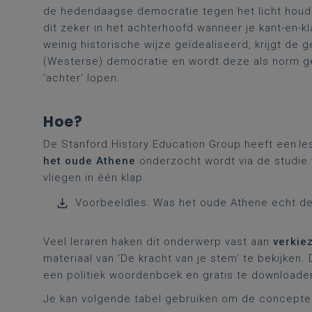
de hedendaagse democratie tegen het licht houde
dit zeker in het achterhoofd wanneer je kant-en-k
weinig historische wijze geïdealiseerd, krijgt d
(Westerse) democratie en wordt deze als norm g
‘achter’ lopen.
Hoe?
De Stanford History Education Group heeft een le
het oude Athene
onderzocht wordt via de studie 
vliegen in één klap.
Voorbeeldles: Was het oude Athene echt d
Veel leraren haken dit onderwerp vast aan
verkie
materiaal van ‘De kracht van je stem’ te bekijken
een politiek woordenboek en gratis te downloaden
Je kan volgende tabel gebruiken om de concepten