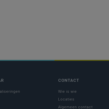
AR
CONTACT
aliseringen
Wie is wie
Locaties
Algemeen contact