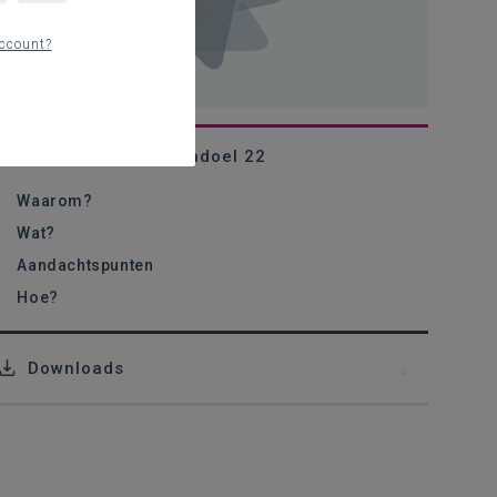
ccount?
Krachtlijn 5 - Leerplandoel 22
Waarom?
Wat?
Aandachtspunten
Hoe?
Downloads