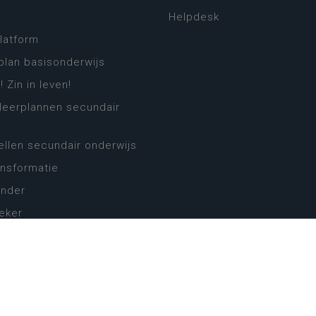
Helpdesk
platform
plan basisonderwijs
! Zin in leven!
leerplannen secundair
llen secundair onderwijs
ansformatie
ender
eker
website
cy
Cookie-instellingen