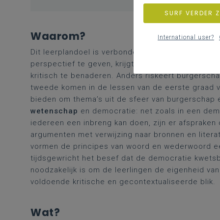
SURF VERDER 
Waarom?
International user?
Dit leerplandoel is verbonden met
burgerschaps
perspectief te geven, krijgt het thema meer die
kritisch te benaderen. Anders riskeert burgerschap
tweede komen in de lessen van de eerste graad 
bieden om thema’s uit de sfeer van burgerschap e
wetenschap
en democratie: net zoals in een demo
iedereen een inbreng kan doen, zijn er afsprake
argumenten met verwijzing naar bronnen en litera
vormen de principes van woord en wederwoord een 
tijdsgewricht het besef dat de democratie kwetsb
noodzakelijk is om de leerlingen de eigenheid van
voldoende kritische en gecontextualiseerde blik.
Wat?