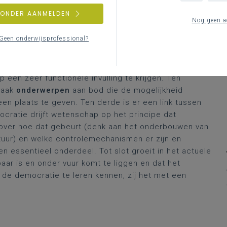
ZONDER AANMELDEN
Nog geen a
Geen onderwijsprofessional?
vorming
. Door burgerschap een historisch
pgang en ontstaat er ruimte om hedendaagse ideeën
 een zeer functionele invulling te krijgen. Ten
vaak
onderwerpen
aan bod die de mogelijkheid
en plaats te geven. Ten derde is er een link tussen
cratie drijft wetenschap op het principe dat
n over hoe dat gebeurt (denk aan het onderbouwen van
tuur) en welke controlemechanismen er zijn en
essentieel onderdeel. Tot slot groeit in het actuele
aar is en onder vuur komt te liggen en dat het
 de democratie te leren kennen, zij het met een