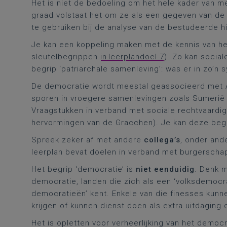
Het is niet de bedoeling om het hele kader van me
graad volstaat het om ze als een gegeven van de 
te gebruiken bij de analyse van de bestudeerde h
Je kan een koppeling maken met de kennis van h
sleutelbegrippen
in leerplandoel 7
). Zo kan socia
begrip ‘patriarchale samenleving’: was er in zo’n
De democratie wordt meestal geassocieerd met A
sporen in vroegere samenlevingen zoals Sumerië o
Vraagstukken in verband met sociale rechtvaardi
hervormingen van de Gracchen). Je kan deze beg
Spreek zeker af met andere
collega’s
, onder and
leerplan bevat doelen in verband met burgerscha
Het begrip ‘democratie’ is
niet eenduidig
. Denk m
democratie, landen die zich als een ‘volksdemocr
democratieën’ kent. Enkele van die finesses kunne
krijgen of kunnen dienst doen als extra uitdaging o
Het is opletten voor verheerlijking van het democ