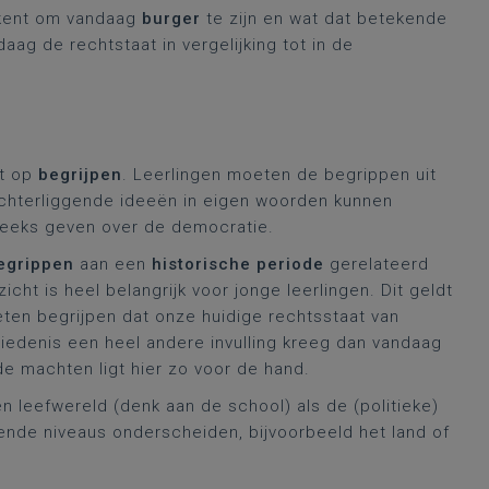
tekent om vandaag
burger
te zijn en wat dat betekende
ag de rechtstaat in vergelijking tot in de
at op
begrijpen
. Leerlingen moeten de begrippen uit
 achterliggende ideeën in eigen woorden kunnen
reeks geven over de democratie.
egrippen
aan een
historische periode
gerelateerd
icht is heel belangrijk voor jonge leerlingen. Dit geldt
eten begrijpen dat onze huidige rechtsstaat van
hiedenis een heel andere invulling kreeg dan vandaag
de machten ligt hier zo voor de hand.
leefwereld (denk aan de school) als de (politieke)
illende niveaus onderscheiden, bijvoorbeeld het land of