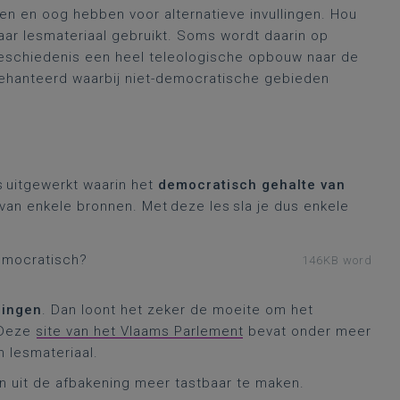
n en oog hebben voor alternatieve invullingen. Hou
laar lesmateriaal gebruikt. Soms wordt daarin op
e geschiedenis een heel teleologische opbouw naar de
ehanteerd waarbij niet-democratische gebieden
s uitgewerkt waarin het
democratisch gehalte van
van enkele bronnen. Met deze les sla je dus enkele
emocratisch?
146KB word
zingen
. Dan loont het zeker de moeite om het
. Deze
site van het Vlaams Parlement
bevat onder meer
 lesmateriaal.
 uit de afbakening meer tastbaar te maken.