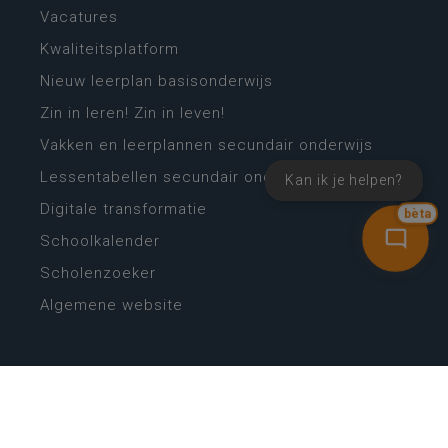
Vacatures
Kwaliteitsplatform
Nieuw leerplan basisonderwijs
Zin in leren! Zin in leven!
Vakken en leerplannen secundair onderwijs
Lessentabellen secundair onderwijs
Kan ik je helpen?
Digitale transformatie
bèta
Schoolkalender
Scholenzoeker
Algemene website
CONTACT
Wie is wie