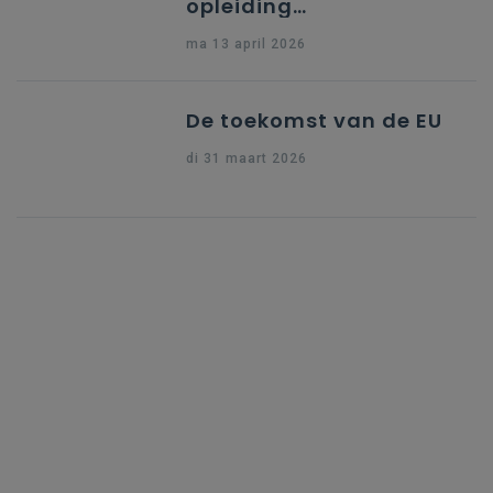
opleiding
"Ondersteuning naar
ma 13 april 2026
indiening Erasmus+ KA1
Dossier Accreditering"
De toekomst van de EU
di 31 maart 2026