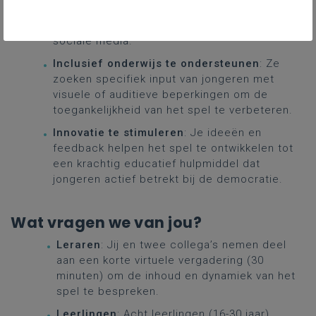
Je leerlingen leren over de werking van de EU
en hoe ze kritisch omgaan met informatie op
sociale media.
Inclusief onderwijs te ondersteunen
: Ze
zoeken specifiek input van jongeren met
visuele of auditieve beperkingen om de
toegankelijkheid van het spel te verbeteren.
Innovatie te stimuleren
: Je ideeën en
feedback helpen het spel te ontwikkelen tot
een krachtig educatief hulpmiddel dat
jongeren actief betrekt bij de democratie.
Wat vragen we van jou?
Leraren
: Jij en twee collega’s nemen deel
aan een korte virtuele vergadering (30
minuten) om de inhoud en dynamiek van het
spel te bespreken.
Leerlingen
: Acht leerlingen (16-30 jaar)