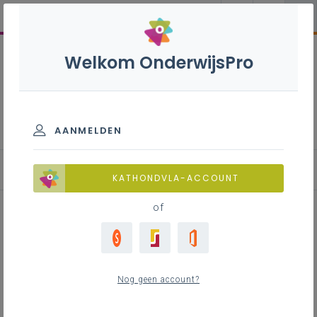
Welkom OnderwijsPro
Internationalisering
AANMELDEN
Blog
KATHONDVLA-ACCOUNT
of
Uitnodiging voor Vlaamse en
Brusselse scholen: Test de
Nog geen account?
virtuele rolspelgame van het