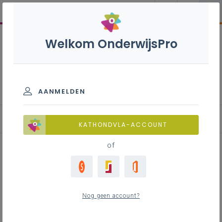
Welkom OnderwijsPro
Internationalisering
AANMELDEN
Blog
KATHONDVLA-ACCOUNT
of
Resultatendeeldag -
Inschrijvingen open!
Nog geen account?