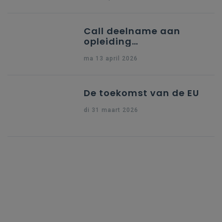
Call deelname aan
opleiding
"Ondersteuning naar
ma 13 april 2026
indiening Erasmus+ KA1
Dossier Accreditering"
De toekomst van de EU
di 31 maart 2026