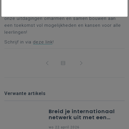
Dus, laten we onze passie voor internationale
professionalisering bundelen, onze successen vieren,
onze uitdagingen omarmen en samen bouwen aan
een toekomst vol mogelijkheden en kansen voor alle
leerlingen!
Schrijf in via
deze link
!
Verwante artikels
Breid je internationaal
netwerk uit met een
partner uit Spanje
wo 22 april 2026