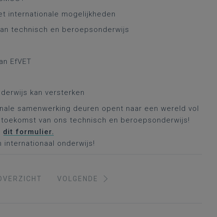
et internationale mogelijkheden
van technisch en beroepsonderwijs
van EfVET
derwijs kan versterken
onale samenwerking deuren opent naar een wereld vol
toekomst van ons technisch en beroepsonderwijs!
a
dit formulier.
internationaal onderwijs!
OVERZICHT
VOLGENDE