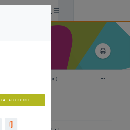
ional? (under construction)
VLA-ACCOUNT
Verwante artikels