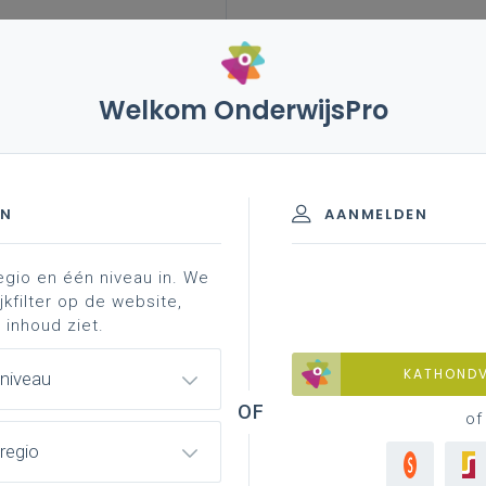
Welkom OnderwijsPro
eleid
internationalisering
blog
belgian vet
EN
AANMELDEN
egio en één niveau in. We
es for jobshadowing
projects
how to go internat
jkfilter op de website,
 inhoud ziet.
KATHOND
 niveau
EfVET
of
regio