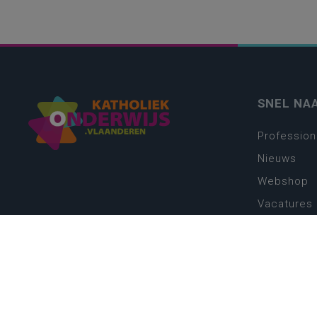
SNEL NA
Profession
Nieuws
Webshop
Vacatures
Kwaliteits
Nieuw leer
Zin in leren
Vakken en 
onderwijs