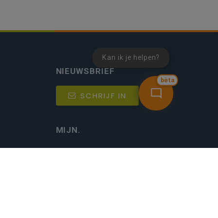
Kan ik je helpen?
NIEUWSBRIEF
bèta
SCHRIJF IN
MIJN.
Beheer
Kijkfilter