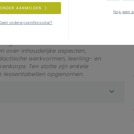
ZONDER AANMELDEN
o (III-OnAu-a) vraagt planning en
Nog geen a
Geen onderwijsprofessional?
ummodellessentabel (32 graaduren)
eraren(team), een labo of praktijkruimte
en organisatie is er een document met
n over inhoudelijke aspecten,
actische werkvormen, leerling- en
enkorps. Ten slotte zijn enkele
n lessentabellen opgenomen.