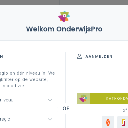
Welkom OnderwijsPro
leerplannen
vakken en leerplannen 3de graad
it
basisinformatie
inspiratie ...
 S - 3de graad - A-finaliteit
EN
AANMELDEN
egio en één niveau in. We
materiaal
achtergrond
faq
professionaliser
jkfilter op de website,
 inhoud ziet.
KATHOND
 niveau
 lessentabel en opdrachtverdeling v
of
regio