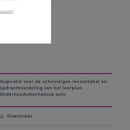
ccount?
Inspiratie voor de schooleigen lessentabel en
opdrachtverdeling van het leerplan
Onderhoudsmechanica auto
Downloads