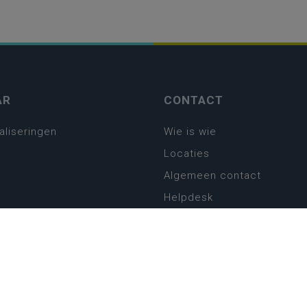
AR
CONTACT
aliseringen
Wie is wie
Locaties
Algemeen contact
Helpdesk
platform
plan basisonderwijs
! Zin in leven!
leerplannen secundair