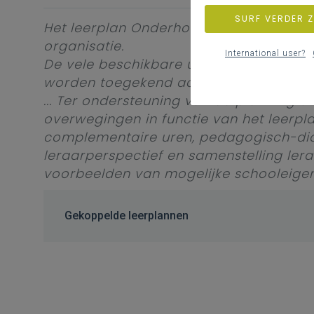
SURF VERDER 
Het leerplan Onderhoudsmechanica aut
organisatie.
International user?
De vele beschikbare uren in de minim
worden toegekend aan een lesvak, een l
... Ter ondersteuning van de planning 
overwegingen in functie van het leerpla
complementaire uren, pedagogisch-did
leraarperspectief en samenstelling lerar
voorbeelden van mogelijke schooleige
Gekoppelde leerplannen