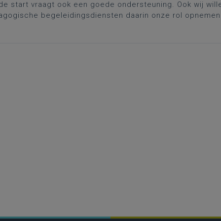
e start vraagt ook een goede ondersteuning. Ook wij wille
agogische begeleidingsdiensten daarin onze rol opnemen
n voor beginnende leraren.