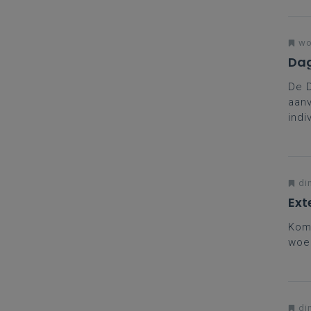
jou
wo
Dag
De 
aanv
indi
coll
brei
in t
di
Ext
Kom 
woe
di