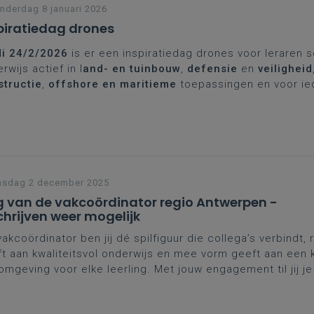
derdag 8 januari 2026
piratiedag drones
di 24/2/2026
is er een inspiratiedag drones voor leraren 
rwijs actief in l
and- en tuinbouw
,
defensie
en
veiligheid
structie
,
offshore en maritieme
toepassingen en voor ie
wsgierig naar de plaats van drones in het onderwijs. Met i
es in verschillende sectoren, wetgeving, veiligheid, opleid
drone besturen en de technologie van drones.
nsdag 2 december 2025
 van de vakcoördinator regio Antwerpen -
chrijven weer mogelijk
vakcoördinator ben jij dé spilfiguur die collega’s verbindt, 
t aan kwaliteitsvol onderwijs en mee vorm geeft aan een 
omgeving voor elke leerling. Met jouw engagement til jij j
 een hoger niveau. Dat verdient erkenning én ondersteun
gen we je van harte uit op de
Dag van de vakcoördinator