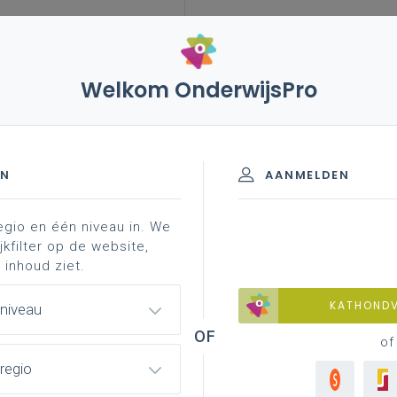
Welkom OnderwijsPro
leerplannen
vakken en leerplannen 3de graad
ieuws
3de graad - D/A-finaliteit
EN
AANMELDEN
egio en één niveau in. We
materiaal
achtergrond
faq
professionaliser
jkfilter op de website,
 inhoud ziet.
KATHOND
 niveau
of
regio