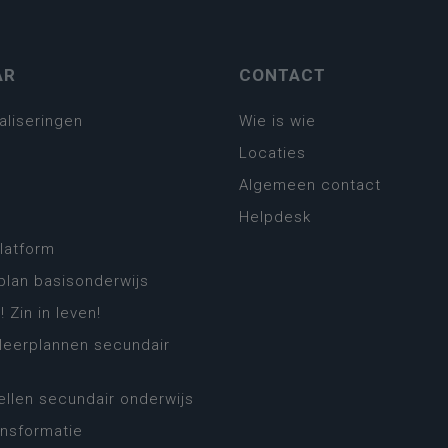
AR
CONTACT
aliseringen
Wie is wie
Locaties
Algemeen contact
Helpdesk
platform
plan basisonderwijs
! Zin in leven!
leerplannen secundair
llen secundair onderwijs
ansformatie