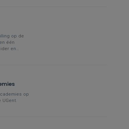
ling op de
 en één
eider en
n uit te
arter aan om
demies
 Academies op
e UGent.