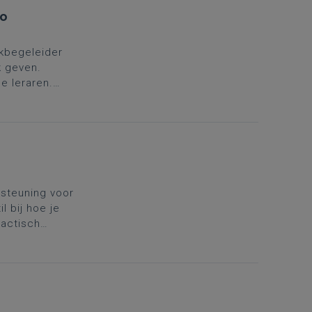
io
kbegeleider
k geven.
e leraren.
in
rsteuning voor
l bij hoe je
dactisch