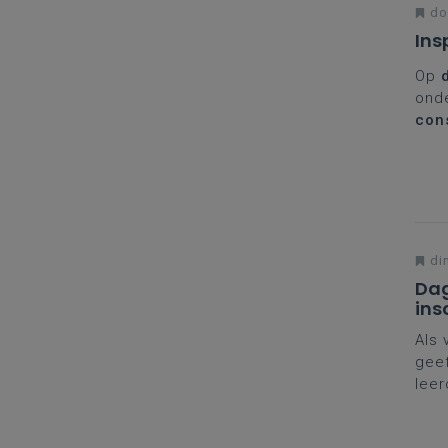
don
Ins
Op
onde
con
nieu
dron
een 
di
Dag
ins
Als 
geef
leer
naar
nodi