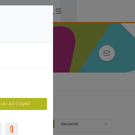
ing
VLA-ACCOUNT
11
nieuwste