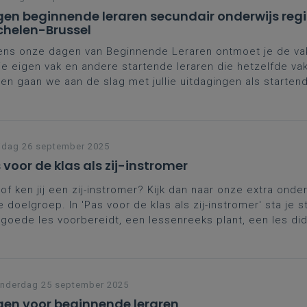
en beginnende leraren secundair onderwijs reg
helen-Brussel
ens onze dagen van Beginnende Leraren ontmoet je de va
je eigen vak en andere startende leraren die hetzelfde va
n gaan we aan de slag met jullie uitdagingen als startend
naast krijg je ook de kans je verder te professionaliseren 
verschrijdende topics.
rdere data
helen
jdag 26 september 2025
 voor de klas als zij-instromer
of ken jij een zij-instromer? Kijk dan naar onze extra onde
 doelgroep. In 'Pas voor de klas als zij-instromer' sta je sti
goede les voorbereidt, een lessenreeks plant, een les di
akt en feedback geeft en evalueert.
nderdag 25 september 2025
en voor beginnende leraren