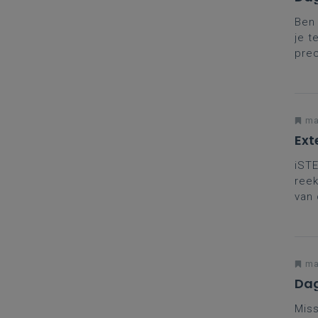
Ben 
je t
prec
coll
met 
ma
Ext
iSTE
reek
van 
ande
voll
ma
Dag
Miss