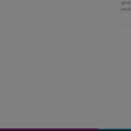
goed
ped
Dage