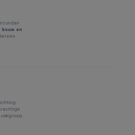
secundair
,
bouw en
dereen
nzet van
ingen, zelf
richting
krachtige
e vakgroep
ing. Daarom
.
Kies