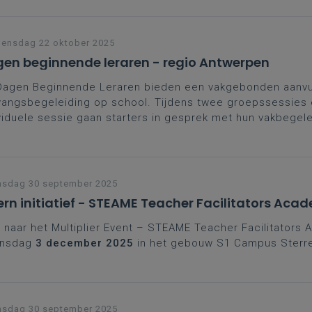
w workshops.
ensdag 22 oktober 2025
en beginnende leraren - regio Antwerpen
Dagen Beginnende Leraren bieden een vakgebonden aanvul
angsbegeleiding op school. Tijdens twee groepssessies
viduele sessie gaan starters in gesprek met hun vakbegel
ega’s. Een kans om zelfvertrouwen te versterken, contacte
den en leerplangericht te groeien in het vak. Moedig je st
e schrijven en zo sterker aan de slag te gaan.
nsdag 30 september 2025
ern initiatief - STEAME Teacher Facilitators Aca
naar het Multiplier Event – STEAME Teacher Facilitators
nsdag
3 december 2025
in het gebouw S1 Campus Sterr
nsdag 30 september 2025