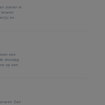
en starter in
 leraren
er(s) en
vul je rugzak
samen een
de dinsdag
ens op een
n het
leraren. Een