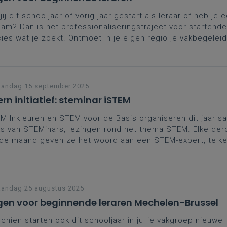
jij dit schooljaar of vorig jaar gestart als leraar of heb je e
eam? Dan is het professionaliseringstraject voor startende
ies wat je zoekt. Ontmoet in je eigen regio je vakbegeleid
ega-starters, wissel ervaringen uit, breid je netwerk uit en 
praktische, didactische tips.
andag 15 september 2025
ern initiatief: steminar iSTEM
M Inkleuren en STEM voor de Basis organiseren dit jaar 
s van STEMinars, lezingen rond het thema STEM. Elke der
de maand geven ze het woord aan een STEM-expert, telk
re plaats in Vlaanderen. Meer informatie, inschrijvingen e
edige programma vind je op de website.
andag 25 augustus 2025
en voor beginnende leraren Mechelen-Brussel
chien starten ook dit schooljaar in jullie vakgroep nieuwe 