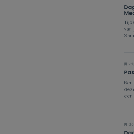
Dag
Mec
Tijd
van 
Same
Daar
vako
Mee
Mec
vri
Pas
Ben 
deze
een 
aanp
do
Dag