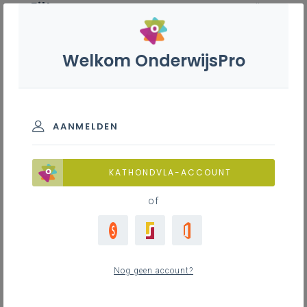
Filter
wis alle
ZOEK TOT 12 MAANDEN TERUG
Welkom OnderwijsPro
Groendecoratie S - 3de graad -
A-finaliteit
AANMELDEN
TOON RESULTATEN
KATHONDVLA-ACCOUNT
of
Nieuws
9
nieuwste
Nog geen account?