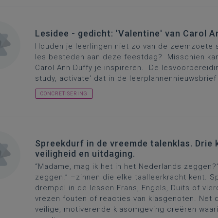
Lesidee - gedicht: 'Valentine' van Carol A
Houden je leerlingen niet zo van de zeemzoete sf
les besteden aan deze feestdag? Misschien kan d
Carol Ann Duffy je inspireren. De lesvoorbereid
study, activate' dat in de leerplannennieuwsbrief
CONCRETISERING
Spreekdurf in de vreemde talenklas. Drie k
veiligheid en uitdaging.
“Madame, mag ik het in het Nederlands zeggen?” o
zeggen.” –
zinne
n die elke taalleerkracht kent. S
drempel in de lessen Frans, Engels, Duits of vie
vrezen fouten of reacties van klasgenoten.
Net d
veilige, motiverende klasomgeving creëren waar