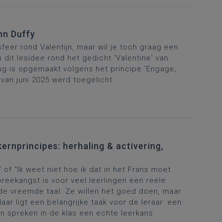
nn Duffy
eer rond Valentijn, maar wil je toch graag een
it lesidee rond het gedicht 'Valentine' van
ing is opgemaakt volgens het principe 'Engage,
 van juni 2025 werd toegelicht.
ernprincipes: herhaling & activering,
f “Ik weet niet hoe ik dat in het Frans moet
preekangst is voor veel leerlingen een reële
rde vreemde taal. Ze willen het goed doen, maar
aar ligt een belangrijke taak voor de leraar: een
in
spreken in de klas een
echte
leerkans