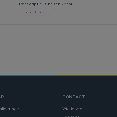
transcriptie is beschikbaar.
CONCRETISERING
AR
CONTACT
aliseringen
Wie is wie