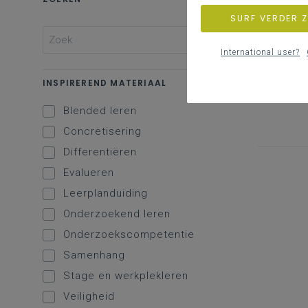
SURF VERDER 
International user?
INSPIREREND MATERIAAL
Blended leren
Concretisering
Differentiëren
Evalueren
Leerplanduiding
Onderzoekend leren
Onderzoekscompetentie
Samenhang
Stage en werkplekleren
Veiligheid