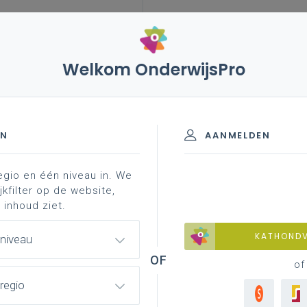
Welkom OnderwijsPro
leerplannen
vakken en leerplannen 3de graad
teriaal
D/A-finaliteit
EN
AANMELDEN
egio en één niveau in. We
materiaal
achtergrond
professionalisering
jkfilter op de website,
 inhoud ziet.
KATHOND
 niveau
of
regio