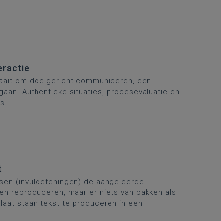
eractie
draait om doelgericht communiceren, een
gaan. Authentieke situaties, procesevaluatie en
s.
t
etsen (invuloefeningen) de aangeleerde
n reproduceren, maar er niets van bakken als
laat staan tekst te produceren in een