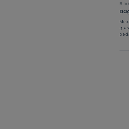
ma
Dag
Miss
goed
ped
Dage