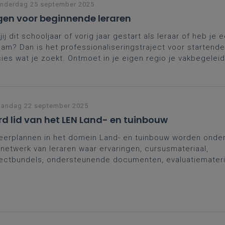
nderdag 25 september 2025
en voor beginnende leraren
jij dit schooljaar of vorig jaar gestart als leraar of heb je e
eam? Dan is het professionaliseringstraject voor startende
ies wat je zoekt. Ontmoet in je eigen regio je vakbegeleid
ega-starters, wissel ervaringen uit, breid je netwerk uit en 
praktische, didactische tips.
andag 22 september 2025
d lid van het LEN Land- en tuinbouw
eerplannen in het domein Land- en tuinbouw worden onder
netwerk van leraren waar ervaringen, cursusmateriaal,
ectbundels, ondersteunende documenten, evaluatiemateria
en gedeeld. Dit LErarenNetwerk (LEN) is een
MS-Teamso
toe je toegang moet aanvragen.