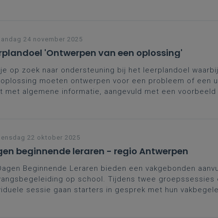
w workshops.
andag 24 november 2025
rplandoel 'Ontwerpen van een oplossing'
je op zoek naar ondersteuning bij het leerplandoel waarbij
oplossing moeten ontwerpen voor een probleem of een u
t met algemene informatie, aangevuld met een voorbeeld 
je alvast op weg helpen.
ensdag 22 oktober 2025
en beginnende leraren - regio Antwerpen
Dagen Beginnende Leraren bieden een vakgebonden aanvul
angsbegeleiding op school. Tijdens twee groepssessies
viduele sessie gaan starters in gesprek met hun vakbegel
ega’s. Een kans om zelfvertrouwen te versterken, contacte
den en leerplangericht te groeien in het vak. Moedig je st