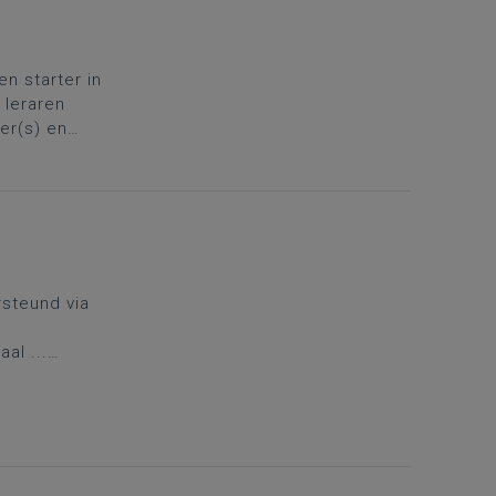
en starter in
 leraren
er(s) en
vul je rugzak
steund via
al ...
mgeving