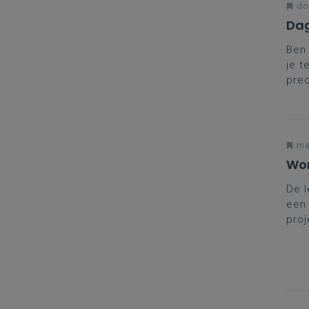
do
Dag
Ben 
je t
prec
coll
met 
ma
Wor
De l
een 
proj
word
waar