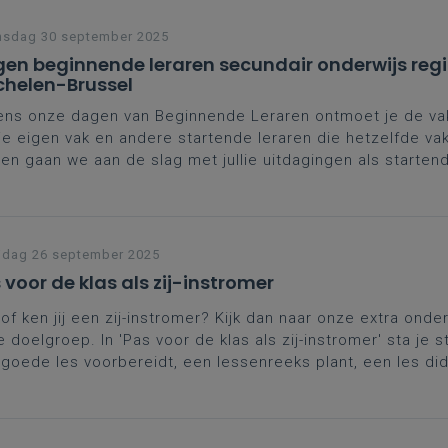
e schrijven en zo sterker aan de slag te gaan.
nsdag 30 september 2025
en beginnende leraren secundair onderwijs reg
helen-Brussel
ens onze dagen van Beginnende Leraren ontmoet je de va
je eigen vak en andere startende leraren die hetzelfde va
n gaan we aan de slag met jullie uitdagingen als startend
naast krijg je ook de kans je verder te professionaliseren 
verschrijdende topics.
rdere data
helen
jdag 26 september 2025
 voor de klas als zij-instromer
of ken jij een zij-instromer? Kijk dan naar onze extra onde
 doelgroep. In 'Pas voor de klas als zij-instromer' sta je sti
goede les voorbereidt, een lessenreeks plant, een les di
akt en feedback geeft en evalueert.