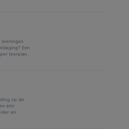
 leerlingen
itdaging? Een
per leerplan,
ling op de
 en één
eider en
n uit te
arter aan om