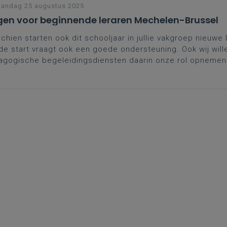
andag 25 augustus 2025
en voor beginnende leraren Mechelen-Brussel
chien starten ook dit schooljaar in jullie vakgroep nieuwe 
e start vraagt ook een goede ondersteuning. Ook wij wille
agogische begeleidingsdiensten daarin onze rol opnemen
n voor beginnende leraren.