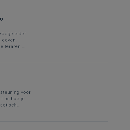
io
kbegeleider
k geven.
e leraren.
in
rsteuning voor
l bij hoe je
dactisch