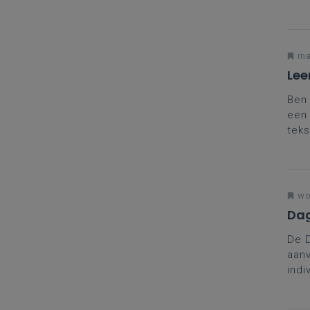
jou
ma
Lee
Ben 
een 
teks
kan 
wo
Dag
De 
aanv
indi
coll
brei