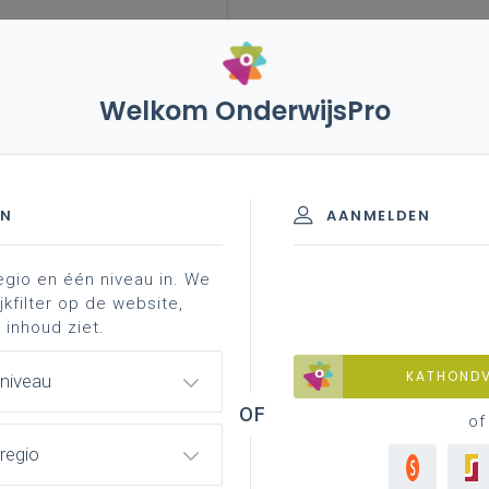
Welkom OnderwijsPro
leerplannen
vakken en leerplannen 2de graad
ad - A-finaliteit
EN
AANMELDEN
egio en één niveau in. We
materiaal
achtergrond
jkfilter op de website,
 inhoud ziet.
KATHOND
 niveau
of
regio