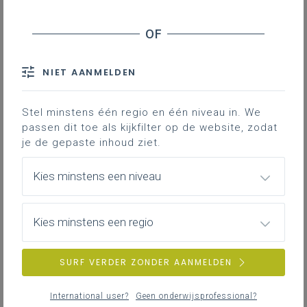
Leerplannen realiseren met aandacht voor
veiligheid en gezondheid
Waar kan je de brochure over chemicaliën op
school (COS) terugvinden? Hoe kan je er zinvol
mee omgaan? Wanneer en hoe voer je een
NIET AANMELDEN
risicoanalyse uit in de praktische lessen
natuurwetenschappen? Wat zegt de regelgeving
Stel minstens één regio en één niveau in. We
over dierlijk restafval op school?
passen dit toe als kijkfilter op de website, zodat
je de gepaste inhoud ziet.
Kies minstens een niveau
Vergelijking van verwante leerplannen in
de tweede graad
Kies minstens een regio
SURF VERDER ZONDER AANMELDEN
Samenhang tussen leerplannen
Natuurwetenschappen en leerplannen
International user?
Geen onderwijsprofessional?
Wiskunde tweede graad D/A-finaliteit