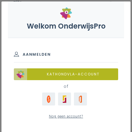
Filter
wis alle
ZOEK TOT 12 MAANDEN TERUG
Welkom OnderwijsPro
Hout - 2de graad - A-finaliteit
AANMELDEN
TOON RESULTATEN
KATHONDVLA-ACCOUNT
of
Nieuws
16
nieuwste
Nog geen account?