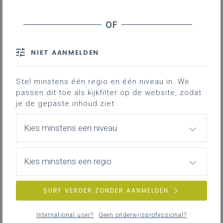
vrijdag 13 februari 2026
Extern initiatief: STEMinars
NIET AANMELDEN
Stel minstens één regio en één niveau in. We
passen dit toe als kijkfilter op de website, zodat
je de gepaste inhoud ziet.
Kies minstens een niveau
Kies minstens een regio
SURF VERDER ZONDER AANMELDEN
International user?
Geen onderwijsprofessional?