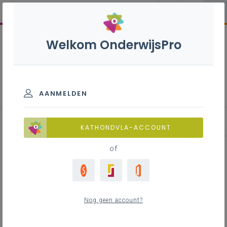
Welkom OnderwijsPro
Basisoptie STEM-
technieken - B-stroom
AANMELDEN
Inspirerend materiaal
KATHONDVLA-ACCOUNT
of
iSTEM
Nog geen account?
Inhoudstafel