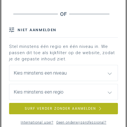
Downloads
NIET AANMELDEN
Leermodules voor STEM-onderwijs
ontwikkeld door de interassociatie-cel
‘
iSTEM
inkleuren’.
Stel minstens één regio en één niveau in. We
passen dit toe als kijkfilter op de website, zodat
je de gepaste inhoud ziet.
Gekoppelde leerplannen
Kies minstens een niveau
Kies minstens een regio
LINKS
SURF VERDER ZONDER AANMELDEN
International user?
Geen onderwijsprofessional?
website iSTEM