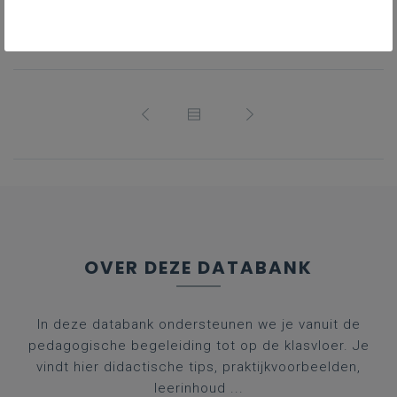
OVER DEZE DATABANK
In deze databank ondersteunen we je vanuit de
pedagogische begeleiding tot op de klasvloer. Je
vindt hier didactische tips, praktijkvoorbeelden,
leerinhoud ...