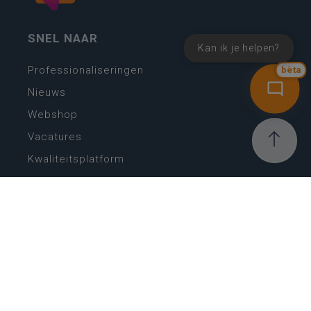
SNEL NAAR
Kan ik je helpen?
Professionaliseringen
bèta
Nieuws
Webshop
Vacatures
Kwaliteitsplatform
Nieuw leerplan basisonderwijs
Zin in leren! Zin in leven!
Vakken en leerplannen secundair onderwijs
Lessentabellen secundair onderwijs
Digitale transformatie
Schoolkalender