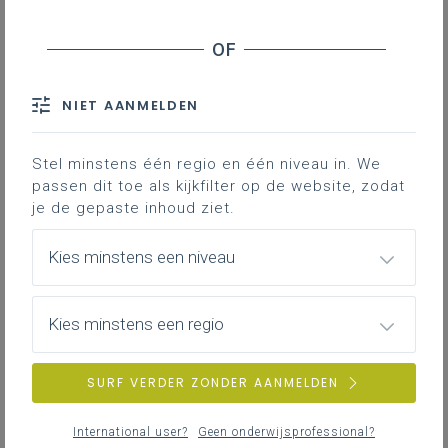
Inhoudstafel
Een voorbeeld van een Westers historisch
en kunsthistorisch referentiekader.
NIET AANMELDEN
Gekoppelde leerplannen
Stel minstens één regio en één niveau in. We
passen dit toe als kijkfilter op de website, zodat
je de gepaste inhoud ziet.
Kies minstens een niveau
Kies minstens een regio
SURF VERDER ZONDER AANMELDEN
International user?
Geen onderwijsprofessional?