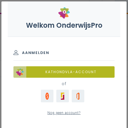
Welkom OnderwijsPro
Esthetica Co - 3de graad -
D-finaliteit
AANMELDEN
KATHONDVLA-ACCOUNT
of
Historisch/kunsthistorisch
referentiekader
Nog geen account?