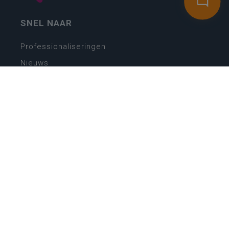
SNEL NAAR
Professionaliseringen
Nieuws
Webshop
Vacatures
Kwaliteitsplatform
Nieuw leerplan basisonderwijs
Zin in leren! Zin in leven!
Vakken en leerplannen secundair onderwijs
Lessentabellen secundair onderwijs
Digitale transformatie
Schoolkalender
Scholenzoeker